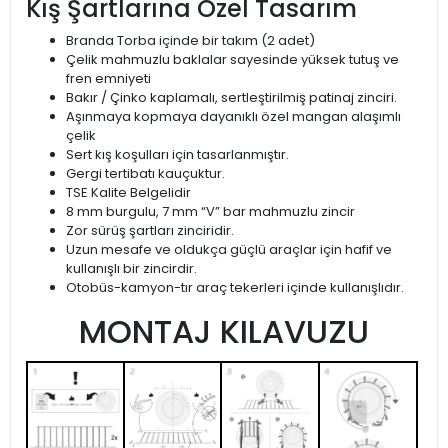
Kış Şartlarına Özel Tasarım
Branda Torba içinde bir takım (2 adet)
Çelik mahmuzlu baklalar sayesinde yüksek tutuş ve
fren emniyeti
Bakır / Çinko kaplamalı, sertleştirilmiş patinaj zinciri.
Aşınmaya kopmaya dayanıklı özel mangan alaşımlı
çelik
Sert kış koşulları için tasarlanmıştır.
Gergi tertibatı kauçuktur.
TSE Kalite Belgelidir
8 mm burgulu, 7 mm “V” bar mahmuzlu zincir
Zor sürüş şartları zinciridir.
Uzun mesafe ve oldukça güçlü araçlar için hafif ve
kullanışlı bir zincirdir.
Otobüs-kamyon-tır araç tekerleri içinde kullanışlıdır.
MONTAJ KILAVUZU