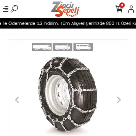
0
İle Ödemelerde %3 İndirim. Tüm Alışverişlerinizde 800 TL Üzeri Ka