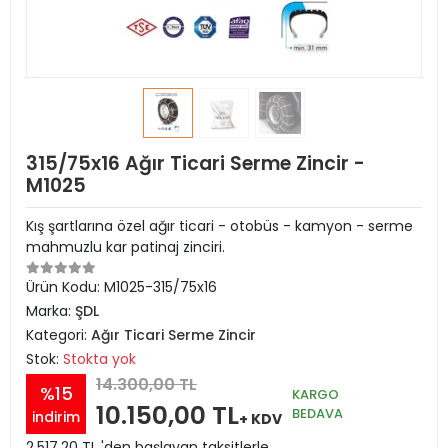
315/75x16 Ağır Ticari Serme Zincir -
M1025
Kış şartlarına özel ağır ticari - otobüs - kamyon - serme
mahmuzlu kar patinaj zinciri.
Ürün Kodu:
M1025-315/75x16
Marka:
ŞDL
Kategori:
Ağır Ticari Serme Zincir
Stok:
Stokta yok
14.300,00 TL
%15
KARGO
10.150,00 TL
BEDAVA
indirim
+ KDV
2.517,20 TL 'den başlayan taksitlerle