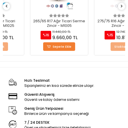
265/65 R17 Ağır Ticari Serme
275/75 R16 Ağır Ticari Serme
Zincir - M1005
Zincir - M1010
11.440,00 TL
12.740,00 TL
%16
%15
9.660,00 TL
10.815,00 TL
Sepete Ekle
Stokta Yok
Hızlı Teslimat
Siparişleriniz en kısa sürede elinize ulaşır.
Güvenli Alışveriş
Güvenli ve kolay ödeme sistemi
Geniş Ürün Yelpazesi
Binlerce ürün ve kampanya seçeneği
7 / 24 DESTEK
Öneri ve şikayetlerinizi bize iletebilirsiniz.