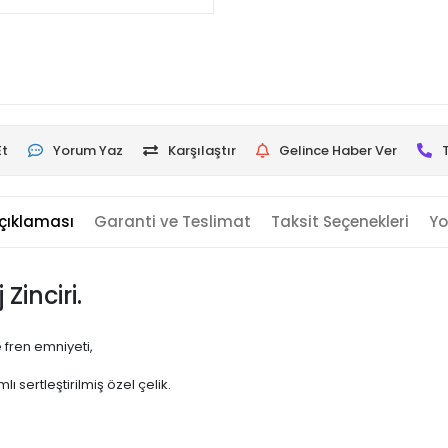
Et
Yorum Yaz
Karşılaştır
Gelince Haber Ver
çıklaması
Garanti ve Teslimat
Taksit Seçenekleri
Yo
Zinciri.
 fren emniyeti,
sertleştirilmiş özel çelik.