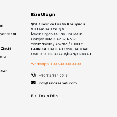
Bize Ulaşın
ŞDL Zincir ve Lastik Koruyucu
ri
Sistemleri Ltd. Şti.
yonet Kar
İvedik Organize San. Böl. Melih
Gökçek Bulv. 1542 Sk. No:17
Yenimahalle / Ankara / TURKEY
Zinciri
FABRİKA:
HACIBALI Köyü, HACIBALI
OSB. 9 SK. NO:41 YAHŞİHAN/KIRIKKALE
şıma
Whatsapp: +90 530 939 03 99
itleri
+90 312 394 06 18
info@zincirsepeti.com
Bizi Takip Edin