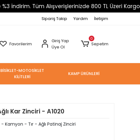
irim. Tüm Alışverişlerinizde 800 TL Üzeri Kargo Ücret
Sipariş Takip
Yardım
İletişim
0
Giriş Yap
Favorilerim
Sepetim
Üye Ol
BİSİKLET-MOTOSİKLET
KAMP ÜRÜNLERİ
KİLİTLERİ
lı Kar Zinciri - A1020
- Kamyon - Tır - Ağlı Patinaj Zinciri