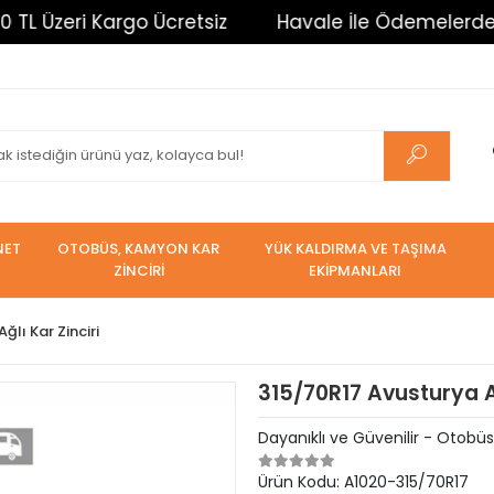
zeri Kargo Ücretsiz
Havale İle Ödemelerde %3 İnd
NET
OTOBÜS, KAMYON KAR
YÜK KALDIRMA VE TAŞIMA
ZİNCİRİ
EKİPMANLARI
ğlı Kar Zinciri
315/70R17 Avusturya Ağ
Dayanıklı ve Güvenilir - Otobüs 
Ürün Kodu:
A1020-315/70R17