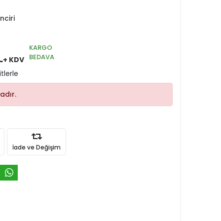
nciri
KARGO
L
BEDAVA
+ KDV
tlerle
adır.
İade ve Değişim