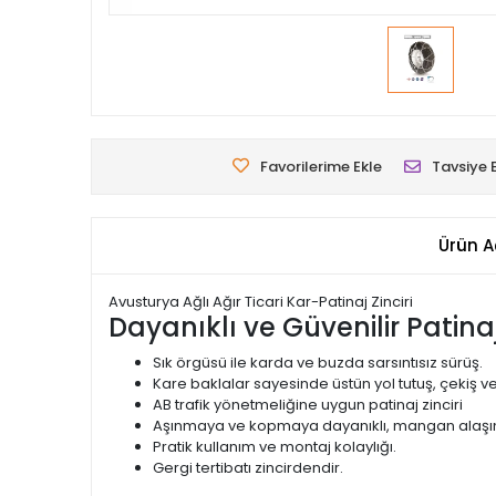
Favorilerime Ekle
Tavsiye 
Ürün A
Avusturya Ağlı Ağır Ticari Kar-Patinaj Zinciri
Dayanıklı ve Güvenilir Patinaj 
Sık örgüsü ile karda ve buzda sarsıntısız sürüş.
Kare baklalar sayesinde üstün yol tutuş, çekiş ve
AB trafik yönetmeliğine uygun patinaj zinciri
Aşınmaya ve kopmaya dayanıklı, mangan alaşımlı 
Pratik kullanım ve montaj kolaylığı.
Gergi tertibatı zincirdendir.