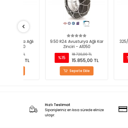
a Ağlı
9.50 R24 Avusturya Ağlı Kar
325/80 R20 Avu
070
Zinciri - A1050
Kar Zinciri 
TL
18.720,00 TL
18.72
%15
%15
0 TL
15.855,00 TL
15.8
Sepete Ekle
Sepete
Hızlı Teslimat
Siparişleriniz en kısa sürede elinize
ulaşır.