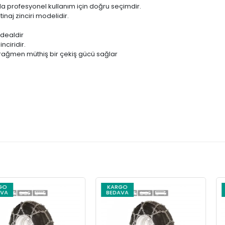
da profesyonel kullanım için doğru seçimdir.
inaj zinciri modelidir.
idealdir
nciridir.
una rağmen müthiş bir çekiş gücü sağlar
KARGO
KARGO
BEDAVA
BEDAVA