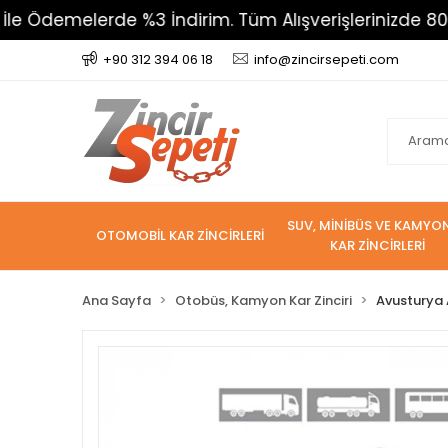
emelerde %3 İndirim. Tüm Alışverişlerinizde 800 TL Ü
+90 312 394 06 18
info@zincirsepeti.com
SUV, MİNİBÜS VE KAMYO
OTOMOBİL KAR ZİNCİRLERİ
KAR ZİNCİRLERİ
Ana Sayfa
Otobüs, Kamyon Kar Zinciri
Avusturya A