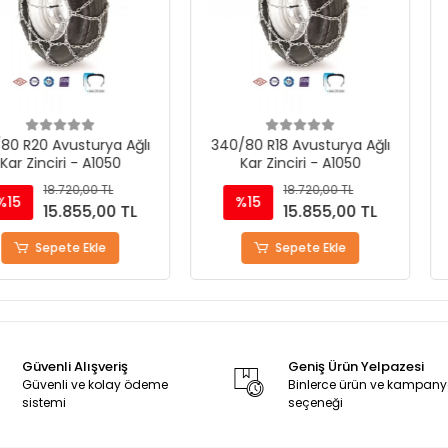
sturya Ağlı
340/80 R18 Avusturya Ağlı
300/70R20
- A1050
Kar Zinciri - A1050
Kar Zi
0,00 TL
18.720,00 TL
%15
%15
55,00 TL
15.855,00 TL
 Ekle
Sepete Ekle
S
Güvenli Alışveriş
Geniş Ürün Yelpazesi
Güvenli ve kolay ödeme
Binlerce ürün ve kampan
sistemi
seçeneği