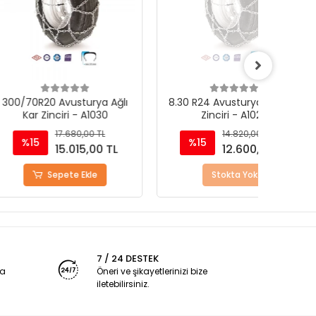
 Avusturya Ağlı
8.30 R24 Avusturya Ağlı Kar
260/8
nciri - A1030
Zinciri - A1020
K
17.680,00 TL
14.820,00 TL
%15
%
15.015,00 TL
12.600,00 TL
epete Ekle
Stokta Yok
7 / 24 DESTEK
ya
Öneri ve şikayetlerinizi bize
iletebilirsiniz.