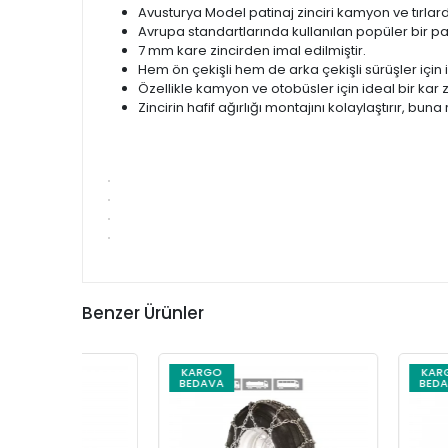
Avusturya Model patinaj zinciri kamyon ve tırlar
Avrupa standartlarında kullanılan popüler bir pat
7 mm kare zincirden imal edilmiştir.
Hem ön çekişli hem de arka çekişli sürüşler için 
Özellikle kamyon ve otobüsler için ideal bir kar zi
Zincirin hafif ağırlığı montajını kolaylaştırır, b
Benzer Ürünler
KARGO
KARGO
BEDAVA
BEDAVA