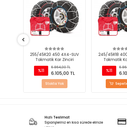
4-SUV
255/45R20 450 4X4-SUV
245/45R18 40
iri
Takmatik Kar Zinciri
Takmatik Kar
TL
6.864,00 TL
6.86
%11
%11
0 TL
6.105,00 TL
6.1
Stokta Yok
Sepete
Hızlı Teslimat
Siparişleriniz en kısa sürede elinize