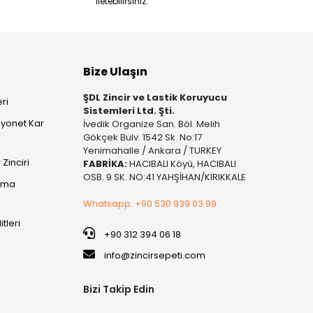
iletebilirsiniz.
Bize Ulaşın
ŞDL Zincir ve Lastik Koruyucu
ri
Sistemleri Ltd. Şti.
yonet Kar
İvedik Organize San. Böl. Melih
Gökçek Bulv. 1542 Sk. No:17
Yenimahalle / Ankara / TURKEY
Zinciri
FABRİKA:
HACIBALI Köyü, HACIBALI
OSB. 9 SK. NO:41 YAHŞİHAN/KIRIKKALE
şıma
Whatsapp: +90 530 939 03 99
itleri
+90 312 394 06 18
info@zincirsepeti.com
Bizi Takip Edin