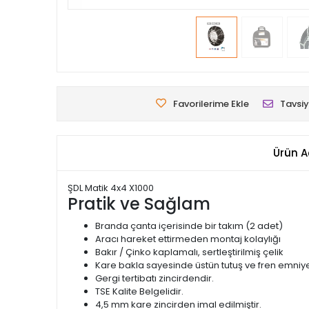
Favorilerime Ekle
Tavsiy
Ürün A
ŞDL Matik 4x4 X1000
Pratik ve Sağlam
Branda çanta içerisinde bir takım (2 adet)
Aracı hareket ettirmeden montaj kolaylığı
Bakır / Çinko kaplamalı, sertleştirilmiş çelik
Kare bakla sayesinde üstün tutuş ve fren emniye
Gergi tertibatı zincirdendir.
TSE Kalite Belgelidir.
4,5 mm kare zincirden imal edilmiştir.