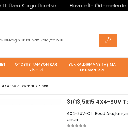
 Kargo Ücretsiz
Havale İle Ödemelerde %3 İndirim
NET
OTOBÜS, KAMYON KAR
YÜK KALDIRMA VE TAŞIMA
ZİNCİRİ
EKİPMANLARI
4X4-SUV Takmatik Zincir
31/13,5R15 4X4-SUV Ta
4X4-SUV-Off Road Araçlar için T
zinciri