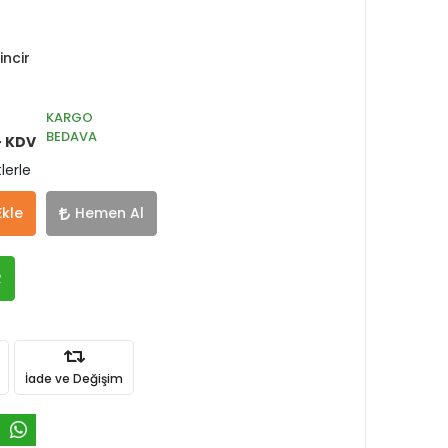
ncir
KARGO
BEDAVA
+ KDV
lerle
Ekle
Hemen Al
R
İade ve Değişim