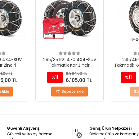
0 4X4-SUV
295/35 R21 470 4X4-SUV
235/45
 Zinciri
Takmatik Kar Zinciri
Takmatik Ka
4,00 TL
6.864,00 TL
%11
%11
05,00 TL
6.105,00 TL
 Ekle
Sepete Ekle
St
Güvenli Alışveriş
Geniş Ürün Yelpazesi
Güvenli ve kolay ödeme
Binlerce ürün ve kampan