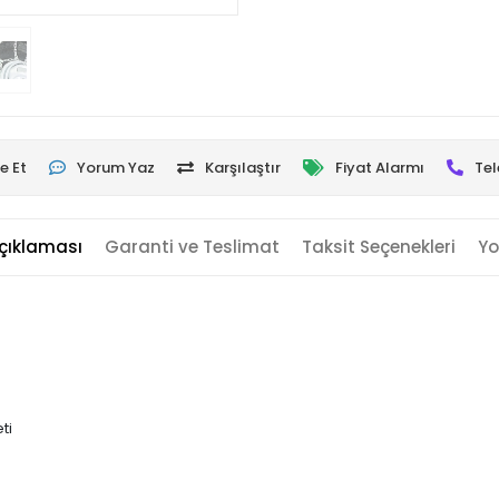
e Et
Yorum Yaz
Karşılaştır
Fiyat Alarmı
Tel
çıklaması
Garanti ve Teslimat
Taksit Seçenekleri
Yo
ti