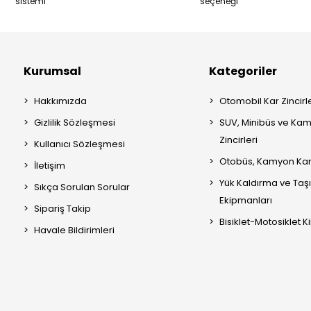
sistemi
seçeneği
Kurumsal
Kategoriler
Hakkımızda
Otomobil Kar Zincirle
Gizlilik Sözleşmesi
SUV, Minibüs ve Kam
Zincirleri
Kullanıcı Sözleşmesi
Otobüs, Kamyon Kar 
İletişim
Yük Kaldırma ve Ta
Sıkça Sorulan Sorular
Ekipmanları
Sipariş Takip
Bisiklet-Motosiklet Kil
Havale Bildirimleri