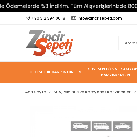
lerde %3 İndirim. Tüm Alışverişlerinizde 800 TL Üzeri
+90 312 394 06 18
info@zincirsepeti.com
SUV, MİNİBÜS VE KAMYO
OTOMOBİL KAR ZİNCİRLERİ
KAR ZİNCİRLERİ
Ana Sayfa
SUV, Minibüs ve Kamyonet Kar Zincirleri