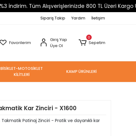
. Tüm Alışverişlerinizde 800 TL Üzeri Kargo Ücretsiz
Sipariş Takip
Yardım
İletişim
0
Giriş Yap
Favorilerim
Sepetim
Üye Ol
BİSİKLET-MOTOSİKLET
KAMP ÜRÜNLERİ
KİLİTLERİ
kmatik Kar Zinciri - X1600
akmatik Patinaj Zinciri - Pratik ve dayanıklı kar