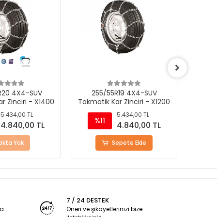
R20 4X4-SUV
255/55R19 4X4-SUV
21
r Zinciri - X1400
Takmatik Kar Zinciri - X1200
Takmat
5.434,00 TL
5.434,00 TL
%11
%
4.840,00 TL
4.840,00 TL
okta Yok
Sepete Ekle
7 / 24 DESTEK
ya
Öneri ve şikayetlerinizi bize