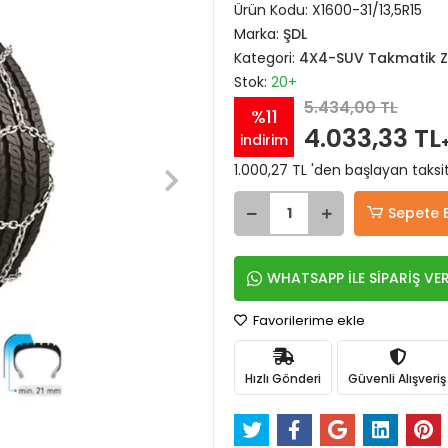
Ürün Kodu:
X1600-31/13,5R15
Marka:
ŞDL
Kategori:
4X4-SUV Takmatik Zi
Stok:
20+
5.434,00 TL
%11
4.033,33 TL
indirim
1.000,27 TL 'den başlayan taksit
Sepete 
WHATSAPP İLE SİPARİŞ VE
Favorilerime ekle
Hızlı Gönderi
Güvenli Alışveriş