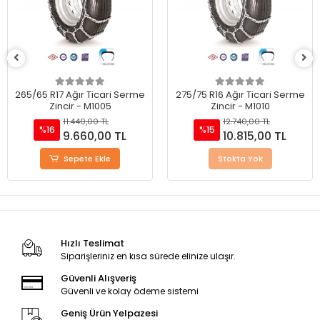
265/65 R17 Ağır Ticari Serme
275/75 R16 Ağır Ticari Serme
Zincir - M1005
Zincir - M1010
11.440,00 TL
12.740,00 TL
%16
%15
9.660,00 TL
10.815,00 TL
Sepete Ekle
Stokta Yok
Hızlı Teslimat
Siparişleriniz en kısa sürede elinize ulaşır.
Güvenli Alışveriş
Güvenli ve kolay ödeme sistemi
Geniş Ürün Yelpazesi