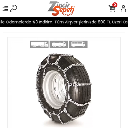
0
le Ödemelerde %3 İndirim. Tüm Alışverişlerinizde 800 TL Üzeri Kar