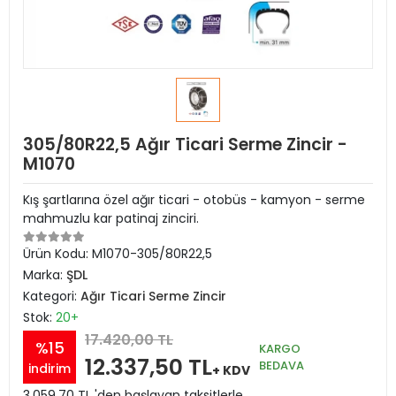
305/80R22,5 Ağır Ticari Serme Zincir -
M1070
Kış şartlarına özel ağır ticari - otobüs - kamyon - serme
mahmuzlu kar patinaj zinciri.
Ürün Kodu:
M1070-305/80R22,5
Marka:
ŞDL
Kategori:
Ağır Ticari Serme Zincir
Stok:
20+
17.420,00 TL
%15
KARGO
12.337,50 TL
BEDAVA
indirim
+ KDV
3.059,70 TL 'den başlayan taksitlerle