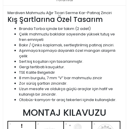
Merdiven Mahmuzlu Ağır Ticari Serme Kar-Patinaj Zinciri
Kış Şartlarına Özel Tasarım
Branda Torba içinde bir takım (2 adet)
Çelik mahmuzlu baklalar sayesinde yüksek tutuş ve
fren emniyeti
Bakır / Çinko kaplamalı, sertleştirilmiş patinaj zinciri.
Aşınmaya kopmaya dayanıklı özel mangan alaşımlı
çelik
Sert kış koşulları için tasarlanmıştır.
Gergi tertibatı kauçuktur.
TSE Kalite Belgelidir
8 mm burgulu, 7 mm “V” bar mahmuzlu zincir
Zor sürüş şartları zinciridir.
Uzun mesafe ve oldukça güçlü araçlar için hafif ve
kullanışlı bir zincirdir.
Otobüs-kamyon-tır araç tekerleri içinde kullanışlıdır.
MONTAJ KILAVUZU