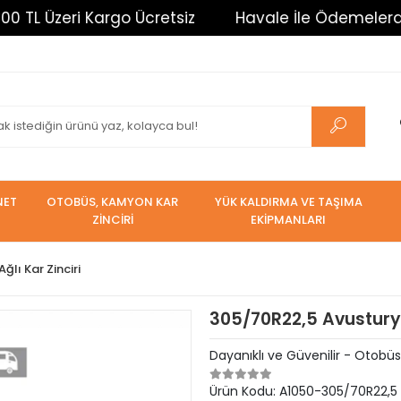
Üzeri Kargo Ücretsiz
Havale İle Ödemelerde %3 İn
NET
OTOBÜS, KAMYON KAR
YÜK KALDIRMA VE TAŞIMA
ZİNCİRİ
EKİPMANLARI
ğlı Kar Zinciri
305/70R22,5 Avusturya
Dayanıklı ve Güvenilir - Otobüs 
Ürün Kodu:
A1050-305/70R22,5