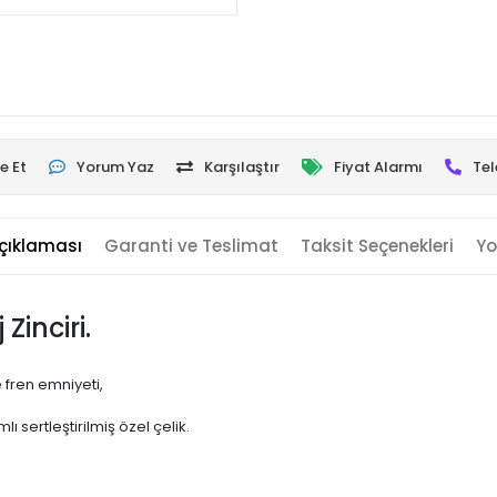
e Et
Yorum Yaz
Karşılaştır
Fiyat Alarmı
Tel
çıklaması
Garanti ve Teslimat
Taksit Seçenekleri
Yo
Zinciri.
 fren emniyeti,
sertleştirilmiş özel çelik.