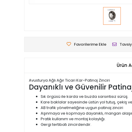
Favorilerime Ekle
Tavsiy
Ürün A
Avusturya Ağlı Ağır Ticari Kar-Patinaj Zinciri
Dayanıklı ve Güvenilir Patinaj 
Sık örgüsü ile karda ve buzda sarsıntısız sürüş.
Kare baklalar sayesinde üstün yol tutuş, çekiş ve
AB trafik yönetmeliğine uygun patinaj zinciri
Aşınmaya ve kopmaya dayanıklı, mangan alaşımlı 
Pratik kullanım ve montaj kolaylığı.
Gergi tertibatı zincirdendir.