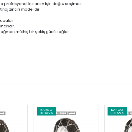
da profesyonel kullanım için doğru seçimdir.
inaj zinciri modelidir.
idealdir
nciridir.
una rağmen müthiş bir çekiş gücü sağlar
KARGO
KARGO
BEDAVA
BEDAVA