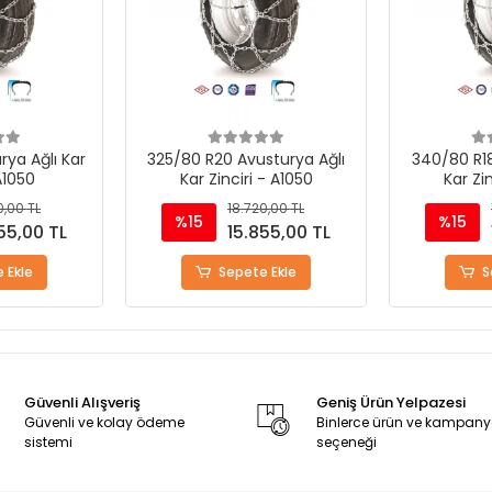
sturya Ağlı
340/80 R18 Avusturya Ağlı
300/70R20
- A1050
Kar Zinciri - A1050
Kar Zi
0,00 TL
18.720,00 TL
%15
%15
55,00 TL
15.855,00 TL
 Ekle
Sepete Ekle
S
Güvenli Alışveriş
Geniş Ürün Yelpazesi
Güvenli ve kolay ödeme
Binlerce ürün ve kampan
sistemi
seçeneği