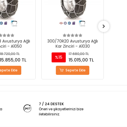
 Avusturya Ağlı
8.30 R24 Avusturya Ağlı Kar
260/8
nciri - A1030
Zinciri - A1020
K
17.680,00 TL
14.820,00 TL
%15
%
15.015,00 TL
12.600,00 TL
epete Ekle
Stokta Yok
7 / 24 DESTEK
ya
Öneri ve şikayetlerinizi bize
iletebilirsiniz.