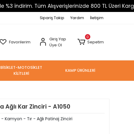
dirim. Tüm Alışverişlerinizde 800 TL Üzeri Kargo Ücr
Sipariş Takip
Yardım
İletişim
0
Giriş Yap
Favorilerim
Sepetim
Üye Ol
BİSİKLET-MOTOSİKLET
KAMP ÜRÜNLERİ
KİLİTLERİ
 Ağlı Kar Zinciri - A1050
- Kamyon - Tır - Ağlı Patinaj Zinciri