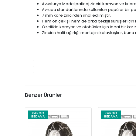
Avusturya Model patinaj zinciri kamyon ve tırlar
Avrupa standartlarında kullanılan popüler bir pat
7 mm kare zincirden imal edilmiştir.
Hem ön çekişli hem de arka çekişli sürüşler için 
Özellikle kamyon ve otobüsler için ideal bir kar zi
Zincirin hafif ağırlığı montajını kolaylaştırır, b
Benzer Ürünler
KARGO
KARGO
BEDAVA
BEDAVA