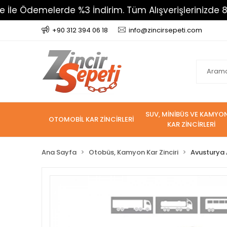
Ödemelerde %3 İndirim. Tüm Alışverişlerinizde 800 TL 
+90 312 394 06 18
info@zincirsepeti.com
SUV, MİNİBÜS VE KAMYO
OTOMOBİL KAR ZİNCİRLERİ
KAR ZİNCİRLERİ
Ana Sayfa
Otobüs, Kamyon Kar Zinciri
Avusturya A