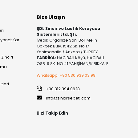
Bize Ulaşın
ŞDL Zincir ve Lastik Koruyucu
ri
Sistemleri Ltd. Şti.
yonet Kar
İvedik Organize San. Böl. Melih
Gökçek Bulv. 1542 Sk. No:17
Yenimahalle / Ankara / TURKEY
Zinciri
FABRİKA:
HACIBALI Köyü, HACIBALI
OSB. 9 SK. NO:41 YAHŞİHAN/KIRIKKALE
şıma
Whatsapp: +90 530 939 03 99
itleri
+90 312 394 06 18
info@zincirsepeti.com
Bizi Takip Edin