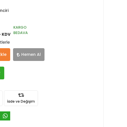
nciri
KARGO
BEDAVA
+ KDV
tlerle
Ekle
Hemen Al
R
İade ve Değişim