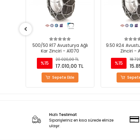
a Ağlı
9.50 R24 Avusturya Ağlı Kar
325/80 R20 Avu
070
Zinciri - A1050
Kar Zinciri 
TL
18.720,00 TL
18.72
%15
%15
0 TL
15.855,00 TL
15.8
Sepete Ekle
Sepete
Hızlı Teslimat
Siparişleriniz en kısa sürede elinize
ulaşır.