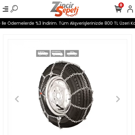
0
le Ödemelerde %3 İndirim. Tüm Alışverişlerinizde 800 TL Üzeri Kar