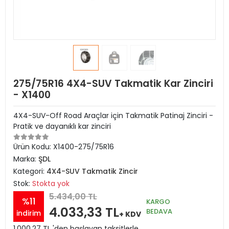
275/75R16 4X4-SUV Takmatik Kar Zinciri
- X1400
4X4-SUV-Off Road Araçlar için Takmatik Patinaj Zinciri -
Pratik ve dayanıklı kar zinciri
Ürün Kodu:
X1400-275/75R16
Marka:
ŞDL
Kategori:
4X4-SUV Takmatik Zincir
Stok:
Stokta yok
5.434,00 TL
%11
KARGO
4.033,33 TL
BEDAVA
indirim
+ KDV
1.000,27 TL 'den başlayan taksitlerle