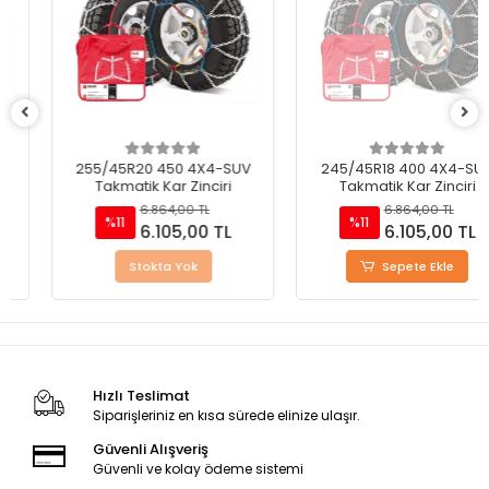
255/45R20 450 4X4-SUV
245/45R18 400 4X4-SUV
Takmatik Kar Zinciri
Takmatik Kar Zinciri
6.864,00 TL
6.864,00 TL
%11
%11
6.105,00 TL
6.105,00 TL
Stokta Yok
Sepete Ekle
Hızlı Teslimat
Siparişleriniz en kısa sürede elinize ulaşır.
Güvenli Alışveriş
Güvenli ve kolay ödeme sistemi