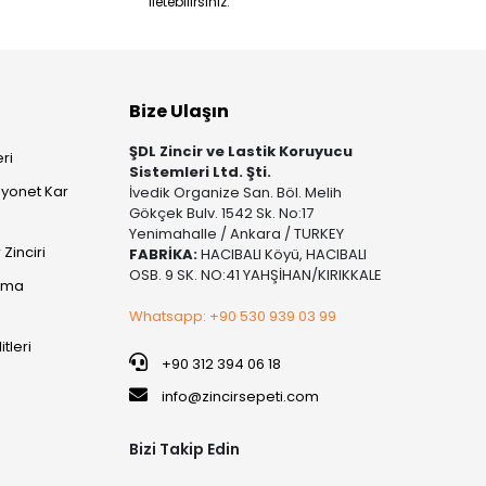
iletebilirsiniz.
Bize Ulaşın
ŞDL Zincir ve Lastik Koruyucu
ri
Sistemleri Ltd. Şti.
yonet Kar
İvedik Organize San. Böl. Melih
Gökçek Bulv. 1542 Sk. No:17
Yenimahalle / Ankara / TURKEY
Zinciri
FABRİKA:
HACIBALI Köyü, HACIBALI
OSB. 9 SK. NO:41 YAHŞİHAN/KIRIKKALE
şıma
Whatsapp: +90 530 939 03 99
itleri
+90 312 394 06 18
info@zincirsepeti.com
Bizi Takip Edin