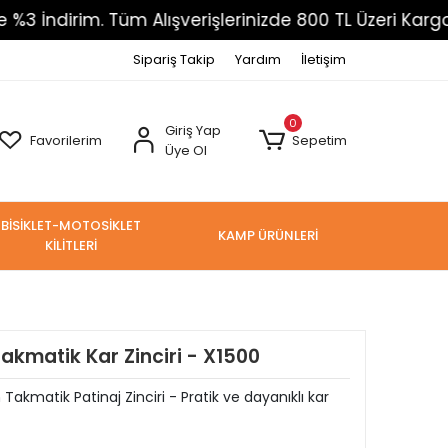
m. Tüm Alışverişlerinizde 800 TL Üzeri Kargo Ücretsiz
Sipariş Takip
Yardım
İletişim
0
Giriş Yap
Favorilerim
Sepetim
Üye Ol
BİSİKLET-MOTOSİKLET
KAMP ÜRÜNLERİ
KİLİTLERİ
kmatik Kar Zinciri - X1500
akmatik Patinaj Zinciri - Pratik ve dayanıklı kar