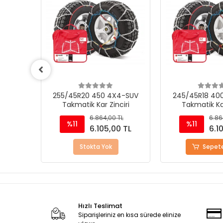
4-SUV
255/45R20 450 4X4-SUV
245/45R18 40
iri
Takmatik Kar Zinciri
Takmatik Kar
TL
6.864,00 TL
6.86
%11
%11
0 TL
6.105,00 TL
6.1
Stokta Yok
Sepete
Hızlı Teslimat
Siparişleriniz en kısa sürede elinize