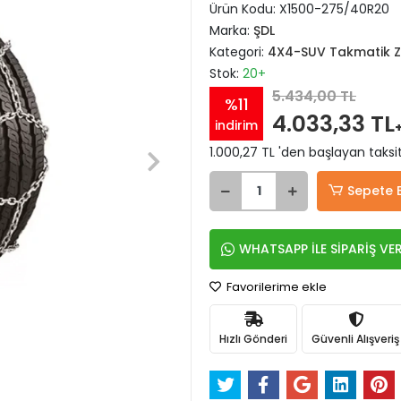
Ürün Kodu:
X1500-275/40R20
Marka:
ŞDL
Kategori:
4X4-SUV Takmatik Zi
Stok:
20+
5.434,00 TL
%11
4.033,33 TL
indirim
1.000,27 TL 'den başlayan taksit
Sepete 
WHATSAPP İLE SİPARİŞ VE
Favorilerime ekle
Hızlı Gönderi
Güvenli Alışveriş