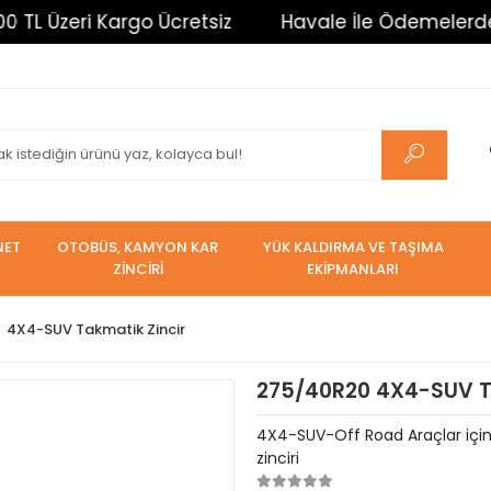
i Kargo Ücretsiz
Havale İle Ödemelerde %3 İndiri
NET
OTOBÜS, KAMYON KAR
YÜK KALDIRMA VE TAŞIMA
ZİNCİRİ
EKİPMANLARI
4X4-SUV Takmatik Zincir
275/40R20 4X4-SUV Ta
4X4-SUV-Off Road Araçlar için T
zinciri