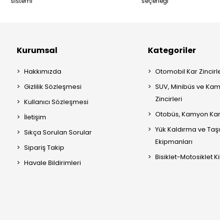
sistemi
seçeneği
Kurumsal
Kategoriler
Hakkımızda
Otomobil Kar Zincirle
Gizlilik Sözleşmesi
SUV, Minibüs ve Kam
Zincirleri
Kullanıcı Sözleşmesi
Otobüs, Kamyon Kar 
İletişim
Yük Kaldırma ve Ta
Sıkça Sorulan Sorular
Ekipmanları
Sipariş Takip
Bisiklet-Motosiklet Kil
Havale Bildirimleri