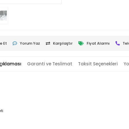
e Et
Yorum Yaz
Karşılaştır
Fiyat Alarmı
Tel
çıklaması
Garanti ve Teslimat
Taksit Seçenekleri
Yo
ti