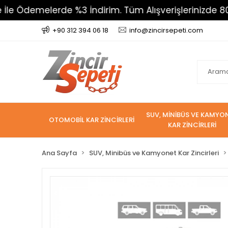
elerde %3 İndirim. Tüm Alışverişlerinizde 800 TL Üzer
+90 312 394 06 18
info@zincirsepeti.com
SUV, MİNİBÜS VE KAMYO
OTOMOBİL KAR ZİNCİRLERİ
KAR ZİNCİRLERİ
Ana Sayfa
SUV, Minibüs ve Kamyonet Kar Zincirleri