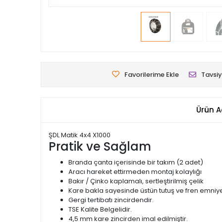
Favorilerime Ekle
Tavsiy
Ürün A
ŞDL Matik 4x4 X1000
Pratik ve Sağlam
Branda çanta içerisinde bir takım (2 adet)
Aracı hareket ettirmeden montaj kolaylığı
Bakır / Çinko kaplamalı, sertleştirilmiş çelik
Kare bakla sayesinde üstün tutuş ve fren emniye
Gergi tertibatı zincirdendir.
TSE Kalite Belgelidir.
4,5 mm kare zincirden imal edilmiştir.