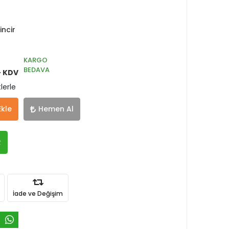
ncir
KARGO
BEDAVA
+ KDV
lerle
Ekle
Hemen Al
R
İade ve Değişim