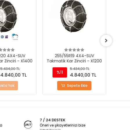
R20 4X4-SUV
255/55R19 4X4-SUV
21
r Zinciri - X1400
Takmatik Kar Zinciri - X1200
Takmat
5.434,00 TL
5.434,00 TL
%11
%
4.840,00 TL
4.840,00 TL
okta Yok
Sepete Ekle
7 / 24 DESTEK
ya
Öneri ve şikayetlerinizi bize