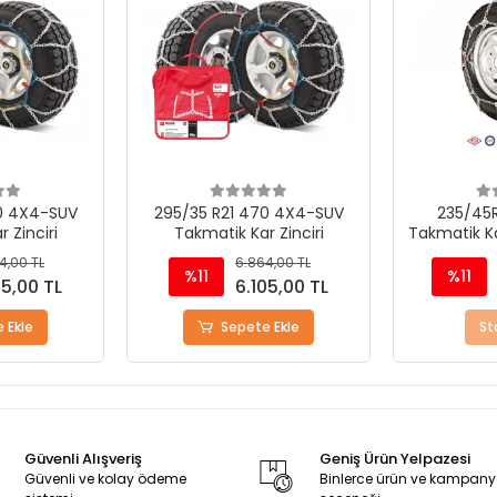
0 4X4-SUV
295/35 R21 470 4X4-SUV
235/45
 Zinciri
Takmatik Kar Zinciri
Takmatik Ka
4,00 TL
6.864,00 TL
%11
%11
05,00 TL
6.105,00 TL
 Ekle
Sepete Ekle
St
Güvenli Alışveriş
Geniş Ürün Yelpazesi
Güvenli ve kolay ödeme
Binlerce ürün ve kampan