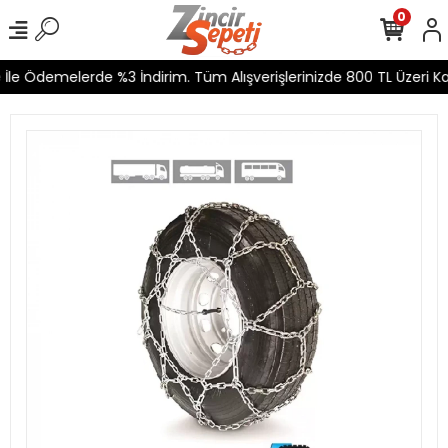
0
İle Ödemelerde %3 İndirim. Tüm Alışverişlerinizde 800 TL Üzeri Ka