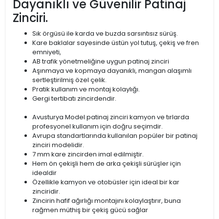
Dayanıklı ve Güvenilir Patinaj
Zinciri.
Sık örgüsü ile karda ve buzda sarsıntısız sürüş.
Kare baklalar sayesinde üstün yol tutuş, çekiş ve fren
emniyeti,
AB trafik yönetmeliğine uygun patinaj zinciri
Aşınmaya ve kopmaya dayanıklı, mangan alaşımlı
sertleştirilmiş özel çelik.
Pratik kullanım ve montaj kolaylığı.
Gergi tertibatı zincirdendir.
Avusturya Model patinaj zinciri kamyon ve tırlarda
profesyonel kullanım için doğru seçimdir.
Avrupa standartlarında kullanılan popüler bir patinaj
zinciri modelidir.
7 mm kare zincirden imal edilmiştir.
Hem ön çekişli hem de arka çekişli sürüşler için
idealdir
Özellikle kamyon ve otobüsler için ideal bir kar
zinciridir.
Zincirin hafif ağırlığı montajını kolaylaştırır, buna
rağmen müthiş bir çekiş gücü sağlar