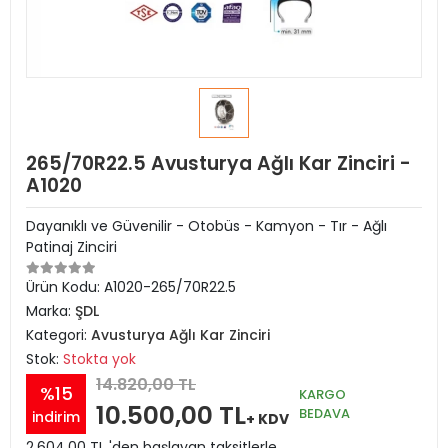
265/70R22.5 Avusturya Ağlı Kar Zinciri -
A1020
Dayanıklı ve Güvenilir - Otobüs - Kamyon - Tır - Ağlı
Patinaj Zinciri
Ürün Kodu:
A1020-265/70R22.5
Marka:
ŞDL
Kategori:
Avusturya Ağlı Kar Zinciri
Stok:
Stokta yok
14.820,00 TL
%15
KARGO
10.500,00 TL
BEDAVA
indirim
+ KDV
2.604,00 TL 'den başlayan taksitlerle