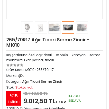
265/70R17 Ağır Ticari Serme Zincir -
M1010
Kış şartlarına özel ağır ticari - otobüs - kamyon - serme
mahmuzlu kar patinaj zinciri.
Ürün Kodu:
M1010-265/70R17
Marka:
ŞDL
Kategori:
Ağır Ticari Serme Zincir
Stok:
Stokta yok
12.740,00 TL
%15
KARGO
9.012,50 TL
BEDAVA
indirim
+ KDV
2.235,10 TL 'den başlayan taksitlerle