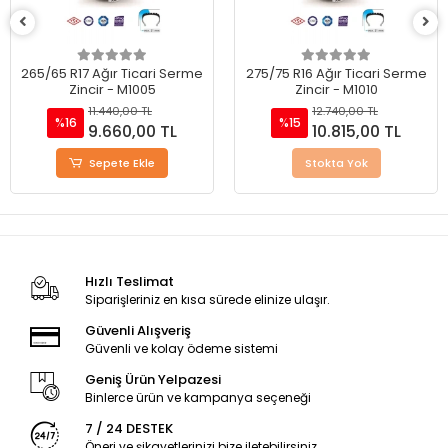
265/65 R17 Ağır Ticari Serme
275/75 R16 Ağır Ticari Serme
Zincir - M1005
Zincir - M1010
11.440,00 TL
12.740,00 TL
%16
%15
9.660,00 TL
10.815,00 TL
Sepete Ekle
Stokta Yok
Hızlı Teslimat
Siparişleriniz en kısa sürede elinize ulaşır.
Güvenli Alışveriş
Güvenli ve kolay ödeme sistemi
Geniş Ürün Yelpazesi
Binlerce ürün ve kampanya seçeneği
7 / 24 DESTEK
Öneri ve şikayetlerinizi bize iletebilirsiniz.