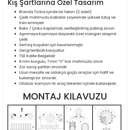
Kış Şartlarına Özel Tasarım
Branda Torba içinde bir takım (2 adet)
Çelik mahmuzlu baklalar sayesinde yüksek tutuş ve
fren emniyeti
Bakır / Çinko kaplamalı, sertleştirilmiş patinaj zinciri.
Aşınmaya kopmaya dayanıklı özel mangan alaşımlı
çelik
Sert kış koşulları için tasarlanmıştır.
Gergi tertibatı kauçuktur.
TSE Kalite Belgelidir
8 mm burgulu, 7 mm “V” bar mahmuzlu zincir
Zor sürüş şartları zinciridir.
Uzun mesafe ve oldukça güçlü araçlar için hafif ve
kullanışlı bir zincirdir.
Otobüs-kamyon-tır araç tekerleri içinde kullanışlıdır.
MONTAJ KILAVUZU