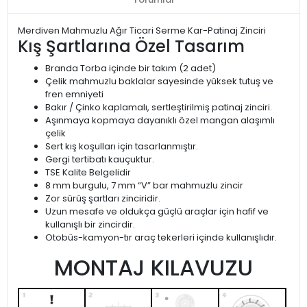
Merdiven Mahmuzlu Ağır Ticari Serme Kar-Patinaj Zinciri
Kış Şartlarına Özel Tasarım
Branda Torba içinde bir takım (2 adet)
Çelik mahmuzlu baklalar sayesinde yüksek tutuş ve
fren emniyeti
Bakır / Çinko kaplamalı, sertleştirilmiş patinaj zinciri.
Aşınmaya kopmaya dayanıklı özel mangan alaşımlı
çelik
Sert kış koşulları için tasarlanmıştır.
Gergi tertibatı kauçuktur.
TSE Kalite Belgelidir
8 mm burgulu, 7 mm “V” bar mahmuzlu zincir
Zor sürüş şartları zinciridir.
Uzun mesafe ve oldukça güçlü araçlar için hafif ve
kullanışlı bir zincirdir.
Otobüs-kamyon-tır araç tekerleri içinde kullanışlıdır.
MONTAJ KILAVUZU