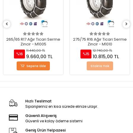
265/65 R17 Ağır Ticari Serme
275/75 R16 Ağır Ticari Serme
Zincir - M1005
Zincir - M1010
11.440,00 TL
12.740,00 TL
%16
%15
9.660,00 TL
10.815,00 TL
Sepete Ekle
Stokta Yok
Hızlı Teslimat
Siparişleriniz en kısa sürede elinize ulaşır.
Güvenli Alışveriş
Güvenli ve kolay ödeme sistemi
Geniş Ürün Yelpazesi