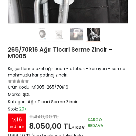
265/70R16 Ağır Ticari Serme Zincir -
M1005
Kış şartlarına özel ağır ticari - otobüs - kamyon - serme
mahmuzlu kar patinaj zinciri.
Ürün Kodu:
M1005-265/70R16
Marka:
ŞDL
Kategori:
Ağır Ticari Serme Zincir
Stok:
20+
11.440,00 TL
%16
KARGO
8.050,00 TL
BEDAVA
indirim
+ KDV
1.996,40 TL 'den başlayan taksitlerle