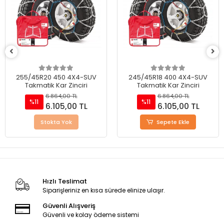
255/45R20 450 4X4-SUV
245/45R18 400 4X4-SUV
Takmatik Kar Zinciri
Takmatik Kar Zinciri
6.864,00 TL
6.864,00 TL
%11
%11
6.105,00 TL
6.105,00 TL
Stokta Yok
Sepete Ekle
Hızlı Teslimat
Siparişleriniz en kısa sürede elinize ulaşır.
Güvenli Alışveriş
Güvenli ve kolay ödeme sistemi