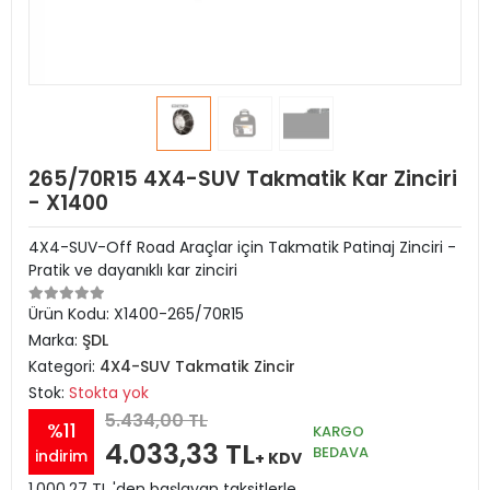
265/70R15 4X4-SUV Takmatik Kar Zinciri
- X1400
4X4-SUV-Off Road Araçlar için Takmatik Patinaj Zinciri -
Pratik ve dayanıklı kar zinciri
Ürün Kodu:
X1400-265/70R15
Marka:
ŞDL
Kategori:
4X4-SUV Takmatik Zincir
Stok:
Stokta yok
5.434,00 TL
%11
KARGO
4.033,33 TL
BEDAVA
indirim
+ KDV
1.000,27 TL 'den başlayan taksitlerle