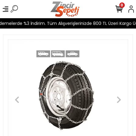
0
emelerde %3 İndirim. Tüm Alışverişlerinizde 800 TL Üzeri Kargo Üc