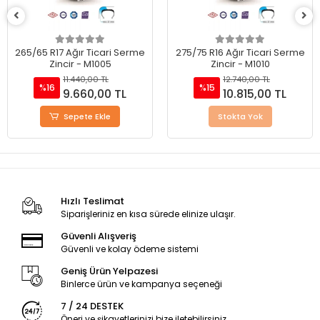
265/65 R17 Ağır Ticari Serme
275/75 R16 Ağır Ticari Serme
Zincir - M1005
Zincir - M1010
11.440,00 TL
12.740,00 TL
%16
%15
9.660,00 TL
10.815,00 TL
Sepete Ekle
Stokta Yok
Hızlı Teslimat
Siparişleriniz en kısa sürede elinize ulaşır.
Güvenli Alışveriş
Güvenli ve kolay ödeme sistemi
Geniş Ürün Yelpazesi
Binlerce ürün ve kampanya seçeneği
7 / 24 DESTEK
Öneri ve şikayetlerinizi bize iletebilirsiniz.