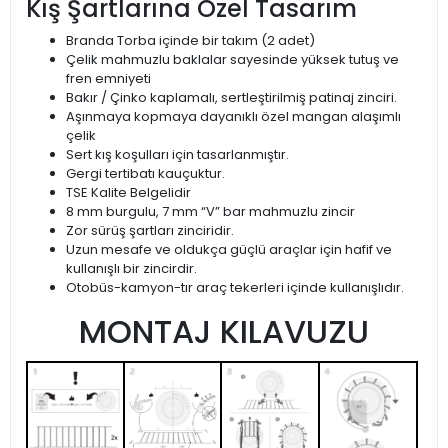
Kış Şartlarına Özel Tasarım
Branda Torba içinde bir takım (2 adet)
Çelik mahmuzlu baklalar sayesinde yüksek tutuş ve
fren emniyeti
Bakır / Çinko kaplamalı, sertleştirilmiş patinaj zinciri.
Aşınmaya kopmaya dayanıklı özel mangan alaşımlı
çelik
Sert kış koşulları için tasarlanmıştır.
Gergi tertibatı kauçuktur.
TSE Kalite Belgelidir
8 mm burgulu, 7 mm “V” bar mahmuzlu zincir
Zor sürüş şartları zinciridir.
Uzun mesafe ve oldukça güçlü araçlar için hafif ve
kullanışlı bir zincirdir.
Otobüs-kamyon-tır araç tekerleri içinde kullanışlıdır.
MONTAJ KILAVUZU