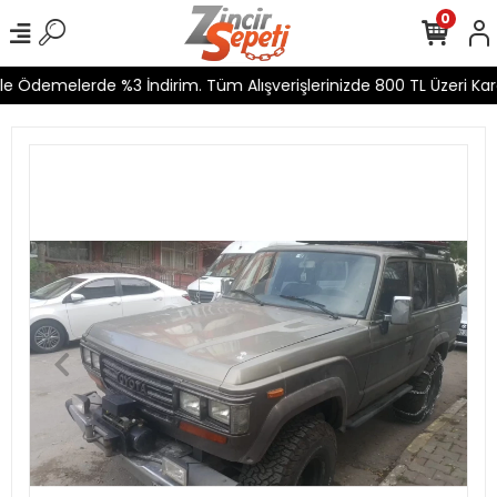
0
e Ödemelerde %3 İndirim. Tüm Alışverişlerinizde 800 TL Üzeri Karg