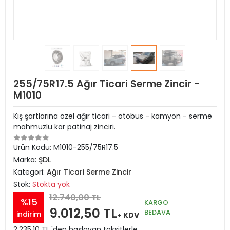
255/75R17.5 Ağır Ticari Serme Zincir -
M1010
Kış şartlarına özel ağır ticari - otobüs - kamyon - serme
mahmuzlu kar patinaj zinciri.
Ürün Kodu:
M1010-255/75R17.5
Marka:
ŞDL
Kategori:
Ağır Ticari Serme Zincir
Stok:
Stokta yok
12.740,00 TL
%15
KARGO
9.012,50 TL
BEDAVA
indirim
+ KDV
2.235,10 TL 'den başlayan taksitlerle