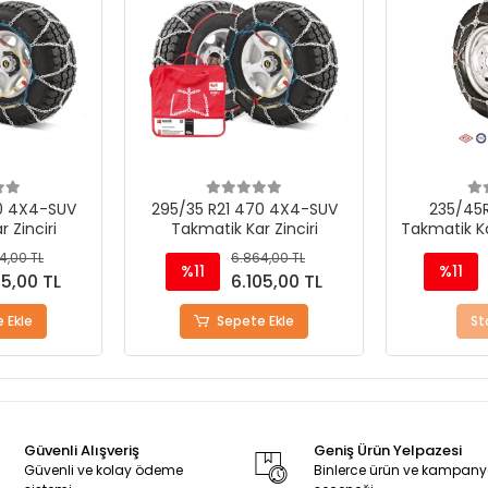
0 4X4-SUV
295/35 R21 470 4X4-SUV
235/45
 Zinciri
Takmatik Kar Zinciri
Takmatik Ka
4,00 TL
6.864,00 TL
%11
%11
05,00 TL
6.105,00 TL
 Ekle
Sepete Ekle
St
Güvenli Alışveriş
Geniş Ürün Yelpazesi
Güvenli ve kolay ödeme
Binlerce ürün ve kampan