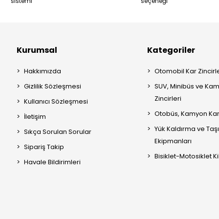
sistemi
seçeneği
Kurumsal
Kategoriler
Hakkımızda
Otomobil Kar Zincirle
Gizlilik Sözleşmesi
SUV, Minibüs ve Kam
Zincirleri
Kullanıcı Sözleşmesi
Otobüs, Kamyon Kar 
İletişim
Yük Kaldırma ve Ta
Sıkça Sorulan Sorular
Ekipmanları
Sipariş Takip
Bisiklet-Motosiklet Kil
Havale Bildirimleri