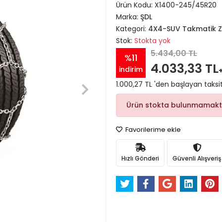
Ürün Kodu:
X1400-245/45R20
Marka:
ŞDL
Kategori:
4X4-SUV Takmatik Zi
Stok:
Stokta yok
5.434,00 TL
%11
4.033,33 TL
indirim
1.000,27 TL 'den başlayan taksit
Ürün stokta bulunmamakt
Favorilerime ekle
Hızlı Gönderi
Güvenli Alışveriş