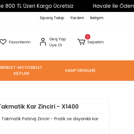
Üzeri Kargo Ücretsiz
Havale İle Ödemelerde %3 
Sipariş Takip
Yardım
İletişim
0
Giriş Yap
Favorilerim
Sepetim
Üye Ol
BİSİKLET-MOTOSİKLET
KAMP ÜRÜNLERİ
KİLİTLERİ
kmatik Kar Zinciri - X1400
akmatik Patinaj Zinciri - Pratik ve dayanıklı kar