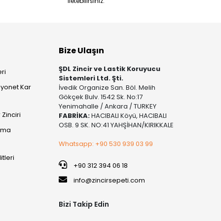
iletebilirsiniz.
Bize Ulaşın
ŞDL Zincir ve Lastik Koruyucu
ri
Sistemleri Ltd. Şti.
yonet Kar
İvedik Organize San. Böl. Melih
Gökçek Bulv. 1542 Sk. No:17
Yenimahalle / Ankara / TURKEY
Zinciri
FABRİKA:
HACIBALI Köyü, HACIBALI
OSB. 9 SK. NO:41 YAHŞİHAN/KIRIKKALE
şıma
Whatsapp: +90 530 939 03 99
itleri
+90 312 394 06 18
info@zincirsepeti.com
Bizi Takip Edin