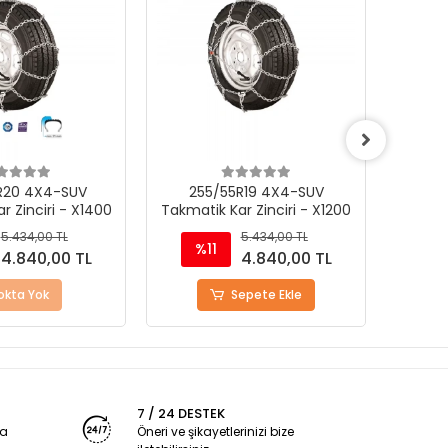
R20 4X4-SUV
255/55R19 4X4-SUV
21
r Zinciri - X1400
Takmatik Kar Zinciri - X1200
Takmat
5.434,00 TL
5.434,00 TL
%11
%
4.840,00 TL
4.840,00 TL
okta Yok
Sepete Ekle
7 / 24 DESTEK
ya
Öneri ve şikayetlerinizi bize