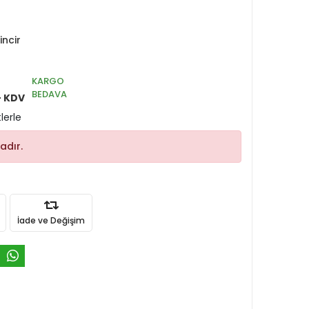
ncir
KARGO
BEDAVA
+ KDV
lerle
adır.
İade ve Değişim