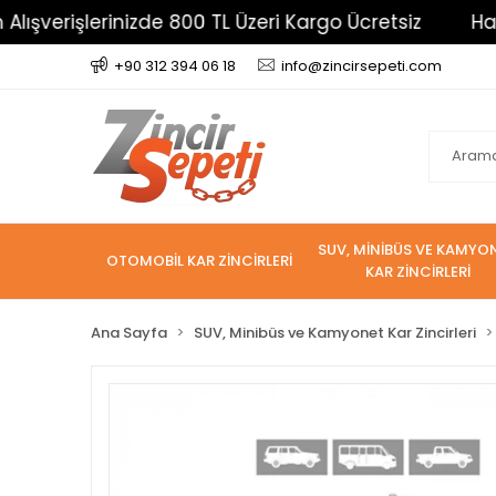
erinizde 800 TL Üzeri Kargo Ücretsiz
Havale İle 
+90 312 394 06 18
info@zincirsepeti.com
SUV, MİNİBÜS VE KAMYO
OTOMOBİL KAR ZİNCİRLERİ
KAR ZİNCİRLERİ
Ana Sayfa
SUV, Minibüs ve Kamyonet Kar Zincirleri