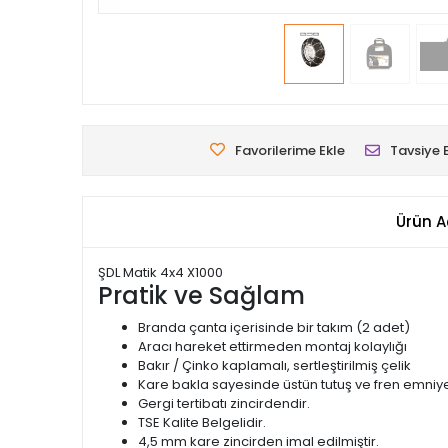
Favorilerime Ekle
Tavsiye 
Ürün A
ŞDL Matik 4x4 X1000
Pratik ve Sağlam
Branda çanta içerisinde bir takım (2 adet)
Aracı hareket ettirmeden montaj kolaylığı
Bakır / Çinko kaplamalı, sertleştirilmiş çelik
Kare bakla sayesinde üstün tutuş ve fren emniye
Gergi tertibatı zincirdendir.
TSE Kalite Belgelidir.
4,5 mm kare zincirden imal edilmiştir.