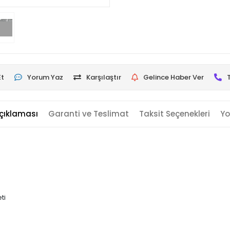
Et
Yorum Yaz
Karşılaştır
Gelince Haber Ver
çıklaması
Garanti ve Teslimat
Taksit Seçenekleri
Yo
ti