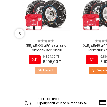
4-SUV
255/45R20 450 4X4-SUV
245/45R18 40
iri
Takmatik Kar Zinciri
Takmatik Kar
TL
6.864,00 TL
6.86
%11
%11
0 TL
6.105,00 TL
6.1
Stokta Yok
Sepete
Hızlı Teslimat
Siparişleriniz en kısa sürede elinize