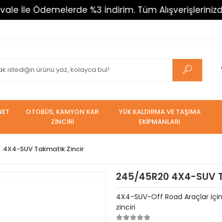
Ödemelerde %3 İndirim. Tüm Alışverişlerinizde 800 TL 
NET
OTOBÜS, KAMYON KAR
YÜK KALDIRMA VE TAŞIMA
ZİNCİRİ
EKİPMANLARI
4X4-SUV Takmatik Zincir
245/45R20 4X4-SUV Ta
4X4-SUV-Off Road Araçlar için T
zinciri