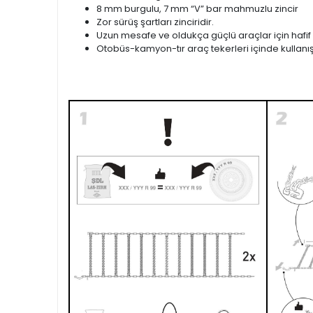
8 mm burgulu, 7 mm “V” bar mahmuzlu zincir
Zor sürüş şartları zinciridir.
Uzun mesafe ve oldukça güçlü araçlar için hafif ve 
Otobüs-kamyon-tır araç tekerleri içinde kullanışl