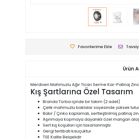
Favorilerime Ekle
Tavsiy
Ürün A
Merdiven Mahmuzlu Ağır Ticari Serme Kar-Patinaj Zinci
Kış Şartlarına Özel Tasarım
Branda Torba içinde bir takım (2 adet)
Çelik mahmuzlu baklalar sayesinde yüksek tutuş
Bakır / Çinko kaplamalı, sertleştirilmiş patinaj zinc
Aşınmaya kopmaya dayanıklı özel mangan alaşı
Sert kış koşulları için tasarlanmıştır.
Gergi tertibatı kauçuktur.
TSE Kalite Belgelidir