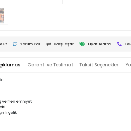
e Et
Yorum Yaz
Karşılaştır
Fiyat Alarmı
Tel
çıklaması
Garanti ve Teslimat
Taksit Seçenekleri
Yo
ri
 ve fren emniyeti
iri.
mlı çelik