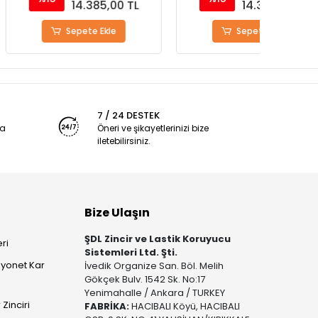
14.385,00 TL
14.385,00 TL
epete Ekle
Sepete Ekle
7 / 24 DESTEK
ya
Öneri ve şikayetlerinizi bize
iletebilirsiniz.
Bize Ulaşın
ŞDL Zincir ve Lastik Koruyucu
ri
Sistemleri Ltd. Şti.
yonet Kar
İvedik Organize San. Böl. Melih
Gökçek Bulv. 1542 Sk. No:17
Yenimahalle / Ankara / TURKEY
Zinciri
FABRİKA:
HACIBALI Köyü, HACIBALI