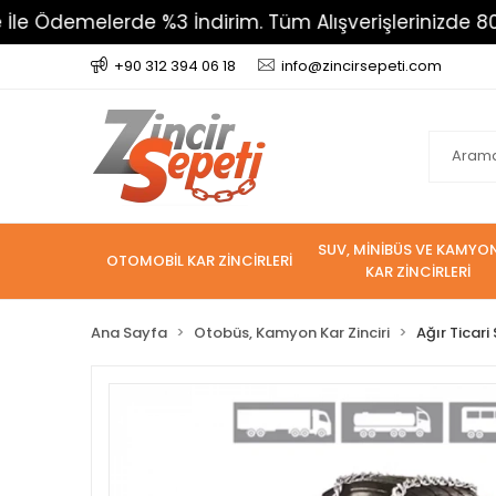
melerde %3 İndirim. Tüm Alışverişlerinizde 800 TL Üz
+90 312 394 06 18
info@zincirsepeti.com
SUV, MİNİBÜS VE KAMYO
OTOMOBİL KAR ZİNCİRLERİ
KAR ZİNCİRLERİ
Ana Sayfa
Otobüs, Kamyon Kar Zinciri
Ağır Ticari