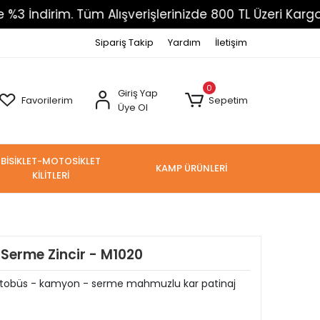
im. Tüm Alışverişlerinizde 800 TL Üzeri Kargo Ücrets
Sipariş Takip
Yardım
İletişim
0
Giriş Yap
Favorilerim
Sepetim
Üye Ol
BİSİKLET-MOTOSİKLET
KAMP ÜRÜNLERİ
KİLİTLERİ
 Serme Zincir - M1020
i - otobüs - kamyon - serme mahmuzlu kar patinaj