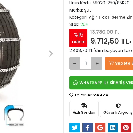
Ürün Kodu:
M1020-250/85R20
Marka:
ŞDL
Kategori:
Ağır Ticari Serme Zin
Stok:
20+
13.780,00 TL
%15
9.712,50 TL
indirim
+
2.408,70 TL 'den başlayan taksi
Sepete 
WHATSAPP İLE SİPARİŞ VE
Favorilerime ekle
Hızlı Gönderi
Güvenli Alışveriş