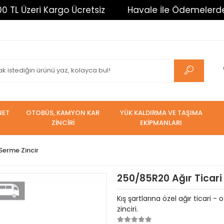
eri Kargo Ücretsiz
Havale İle Ödemelerde %3 İndir
NET
OTOBÜS, KAMYON KAR
YÜK KALDIRMA VE TAŞIMA
ZİNCİRİ
EKİPMANLARI
 Serme Zincir
250/85R20 Ağır Ticari
Kış şartlarına özel ağır ticar
zinciri.