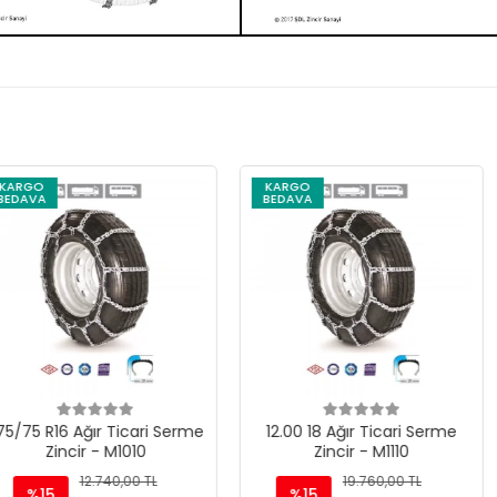
KARGO
KARGO
BEDAVA
BEDAVA
Ticari Serme
12.00 18 Ağır Ticari Serme
330/80 R
M1010
Zincir - M1110
Serme Z
0,00 TL
19.760,00 TL
%15
%15