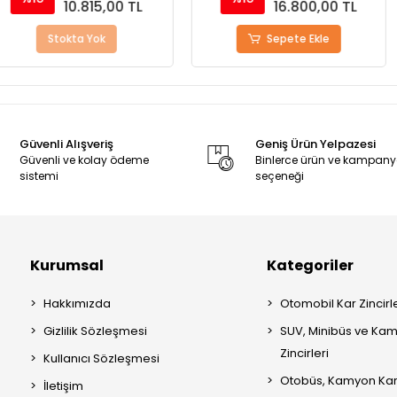
15,00 TL
16.800,00 TL
Yok
Sepete Ekle
S
Güvenli Alışveriş
Geniş Ürün Yelpazesi
Güvenli ve kolay ödeme
Binlerce ürün ve kampan
sistemi
seçeneği
Kurumsal
Kategoriler
Hakkımızda
Otomobil Kar Zincirle
Gizlilik Sözleşmesi
SUV, Minibüs ve Kam
Zincirleri
Kullanıcı Sözleşmesi
Otobüs, Kamyon Kar 
İletişim