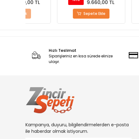
0 TL
9.660,00 TL
10.8
Sepete Ekle
Stokta 
Hızlı Teslimat
Siparişleriniz en kısa sürede elinize
ulaşır.
Kampanya, duyuru, bilgilendirmelerden e-posta
ile haberdar olmak istiyorum.