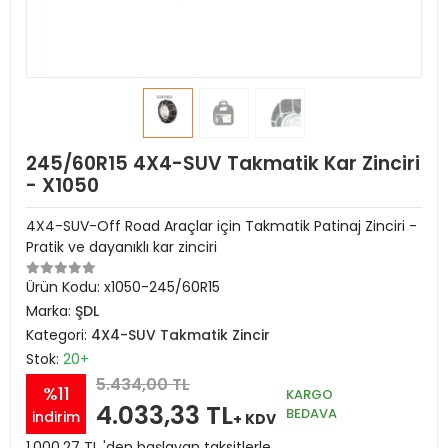
245/60R15 4X4-SUV Takmatik Kar Zinciri
- X1050
4X4-SUV-Off Road Araçlar için Takmatik Patinaj Zinciri -
Pratik ve dayanıklı kar zinciri
Ürün Kodu:
x1050-245/60R15
Marka:
ŞDL
Kategori:
4X4-SUV Takmatik Zincir
Stok:
20+
5.434,00 TL
%11
KARGO
4.033,33 TL
BEDAVA
indirim
+ KDV
1.000,27 TL 'den başlayan taksitlerle