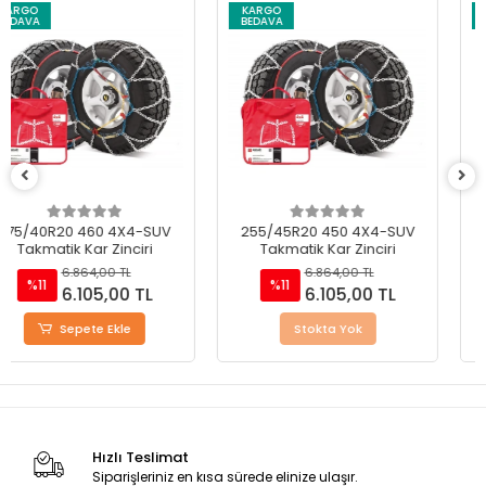
KARGO
KARGO
BEDAVA
BEDAVA
255/45R20 450 4X4-SUV
245/45R18 400 4X4-SUV
Takmatik Kar Zinciri
Takmatik Kar Zinciri
6.864,00 TL
6.864,00 TL
%11
%11
6.105,00 TL
6.105,00 TL
Stokta Yok
Sepete Ekle
Hızlı Teslimat
Siparişleriniz en kısa sürede elinize ulaşır.