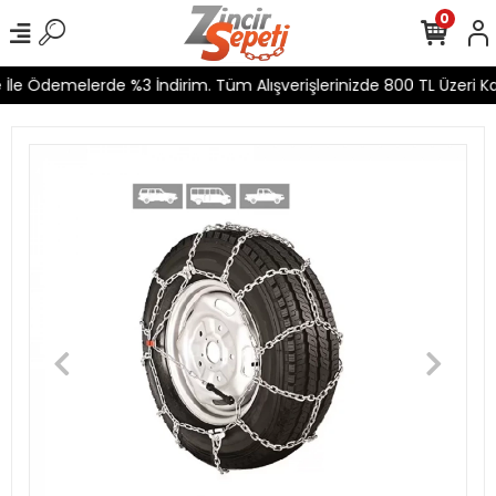
0
le Ödemelerde %3 İndirim. Tüm Alışverişlerinizde 800 TL Üzeri Kar