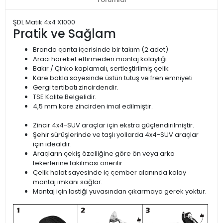
ŞDL Matik 4x4 X1000
Pratik ve Sağlam
Branda çanta içerisinde bir takım (2 adet)
Aracı hareket ettirmeden montaj kolaylığı
Bakır / Çinko kaplamalı, sertleştirilmiş çelik
Kare bakla sayesinde üstün tutuş ve fren emniyeti
Gergi tertibatı zincirdendir.
TSE Kalite Belgelidir.
4,5 mm kare zincirden imal edilmiştir.
Zincir 4x4-SUV araçlar için ekstra güçlendirilmiştir.
Şehir sürüşlerinde ve taşlı yollarda 4x4-SUV araçlar
için idealdir.
Araçların çekiş özelliğine göre ön veya arka
tekerlerine takılması önerilir.
Çelik halat sayesinde iç çember alanında kolay
montaj imkanı sağlar.
Montaj için lastiği yuvasından çıkarmaya gerek yoktur.