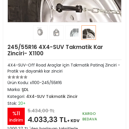
245/55R16 4X4-SUV Takmatik Kar
Zinciri- X1100
4X4-SUV-Off Road Araçlar için Takmatik Patinaj Zinciri -
Pratik ve dayanıklı kar zinciri
Ürün Kodu:
x1100-245/55R16
Marka:
ŞDL
Kategori:
4X4-SUV Takmatik Zincir
Stok:
20+
5.434,00 TL
%11
KARGO
4.033,33 TL
BEDAVA
indirim
+ KDV
1.000,27 TL 'den başlayan taksitlerle