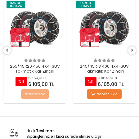
KARGO
KARGO
BEDAVA
BEDAVA
255/45R20 450 4X4-SUV
245/45R18 400 4X4-SUV
Takmatik Kar Zinciri
Takmatik Kar Zinciri
6.864,00 TL
6.864,00 TL
%11
%11
6.105,00 TL
6.105,00 TL
Stokta Yok
Sepete Ekle
Hızlı Teslimat
Siparişleriniz en kısa sürede elinize ulaşır.