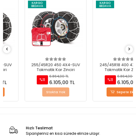
KARGO
KARGO
BEDAVA
BEDAVA
255/45R20 450 4X4-SUV
245/45R18 400 4X4-SUV
Takmatik Kar Zinciri
Takmatik Kar Zinciri
6.864,00 TL
6.864,00 TL
%11
%11
6.105,00 TL
6.105,00 TL
Stokta Yok
Sepete Ekle
Hızlı Teslimat
Siparişleriniz en kısa sürede elinize ulaşır.