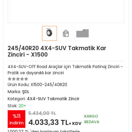
245/40R20 4X4-SUV Takmatik Kar
Zinciri - X1500
4X4-SUV-Off Road Araçlar için Takmatik Patinaj Zinciri -
Pratik ve dayanıklı kar zinciri
Ürün Kodu:
X1500-245/40R20
Marka:
ŞDL
Kategori:
4X4-SUV Takmatik Zincir
Stok:
20+
5.434,00 TL
%11
KARGO
4.033,33 TL
BEDAVA
indirim
+ KDV
1.000,27 TL 'den başlayan taksitlerle