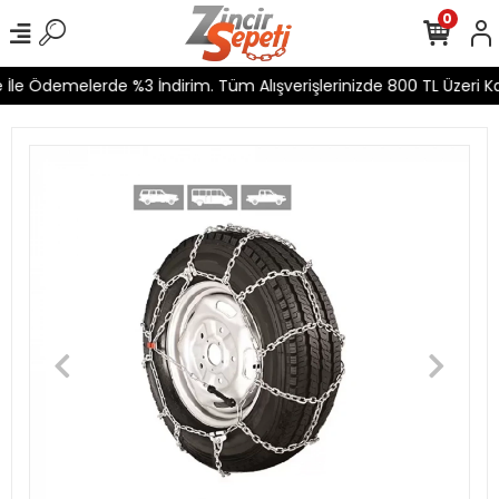
0
İle Ödemelerde %3 İndirim. Tüm Alışverişlerinizde 800 TL Üzeri Kar