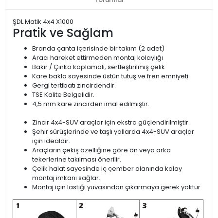
ŞDL Matik 4x4 X1000
Pratik ve Sağlam
Branda çanta içerisinde bir takım (2 adet)
Aracı hareket ettirmeden montaj kolaylığı
Bakır / Çinko kaplamalı, sertleştirilmiş çelik
Kare bakla sayesinde üstün tutuş ve fren emniyeti
Gergi tertibatı zincirdendir.
TSE Kalite Belgelidir.
4,5 mm kare zincirden imal edilmiştir.
Zincir 4x4-SUV araçlar için ekstra güçlendirilmiştir.
Şehir sürüşlerinde ve taşlı yollarda 4x4-SUV araçlar
için idealdir.
Araçların çekiş özelliğine göre ön veya arka
tekerlerine takılması önerilir.
Çelik halat sayesinde iç çember alanında kolay
montaj imkanı sağlar.
Montaj için lastiği yuvasından çıkarmaya gerek yoktur.