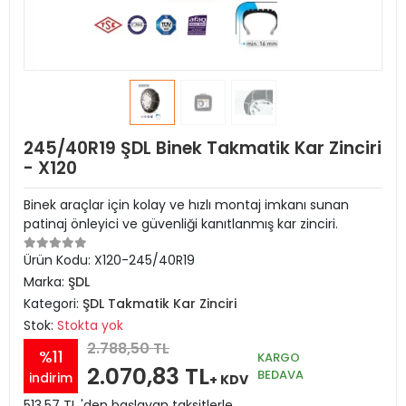
245/40R19 ŞDL Binek Takmatik Kar Zinciri
- X120
Binek araçlar için kolay ve hızlı montaj imkanı sunan
patinaj önleyici ve güvenliği kanıtlanmış kar zinciri.
Ürün Kodu:
X120-245/40R19
Marka:
ŞDL
Kategori:
ŞDL Takmatik Kar Zinciri
Stok:
Stokta yok
2.788,50 TL
%11
KARGO
2.070,83 TL
BEDAVA
indirim
+ KDV
513,57 TL 'den başlayan taksitlerle