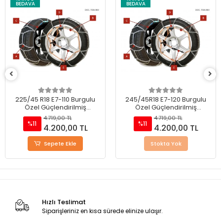
BEDAVA
BEDAVA
225/45 R18 E7-110 Burgulu
245/45R18 E7-120 Burgulu
Özel Güçlendirilmiş
Özel Güçlendirilmiş
Takmatik Kar Zinciri
Takmatik Kar Zinciri
4.719,00 TL
4.719,00 TL
%11
%11
4.200,00 TL
4.200,00 TL
Sepete Ekle
Stokta Yok
Hızlı Teslimat
Siparişleriniz en kısa sürede elinize ulaşır.