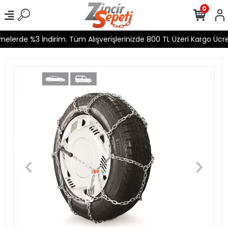
0
lerde %3 İndirim. Tüm Alışverişlerinizde 800 TL Üzeri Kargo Ücret