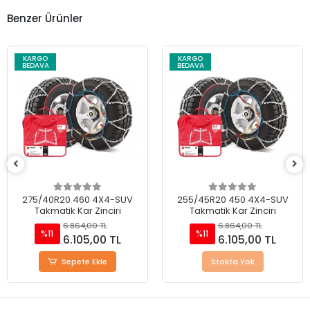
Benzer Ürünler
KARGO
KARGO
BEDAVA
BEDAVA
255/45R20 450 4X4-SUV
245/45R18 400 4X4-SUV
Takmatik Kar Zinciri
Takmatik Kar Zinciri
6.864,00 TL
6.864,00 TL
%11
%11
6.105,00 TL
6.105,00 TL
Stokta Yok
Sepete Ekle