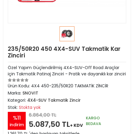
235/50R20 450 4X4-SUV Takmatik Kar
Zinciri
Özel Yapım Güçlendirilmiş 4X4-SUV-Off Road Araçlar
için Takmatik Patinaj Zinciri - Pratik ve dayanıklı kar zinciri
Ürün Kodu:
4X4 450-235/50R20 TAKMATİK ZİNCİR
Marka:
SNOVIT
Kategori:
4X4-SUV Takmatik Zincir
Stok:
Stokta yok
6.864,00 TL
%11
KARGO
5.087,50 TL
BEDAVA
indirim
+ KDV
1.261,70 TL 'den başlayan taksitlerle