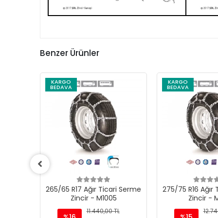
Benzer Ürünler
KARGO
KARGO
BEDAVA
BEDAVA
ri Serme
265/65 R17 Ağır Ticari Serme
275/75 R16 Ağır 
Zincir - M1005
Zincir - 
TL
11.440,00 TL
12.74
%16
%15