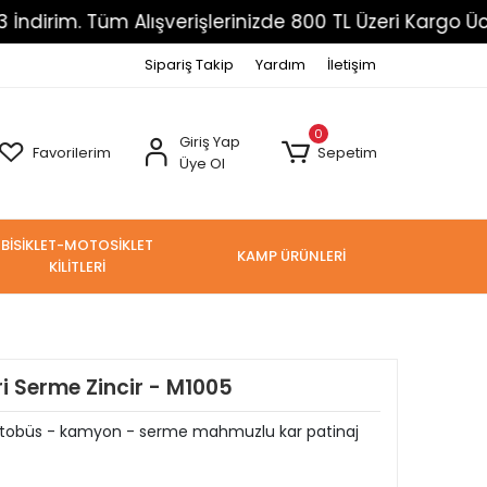
m. Tüm Alışverişlerinizde 800 TL Üzeri Kargo Ücretsiz
Sipariş Takip
Yardım
İletişim
0
Giriş Yap
Favorilerim
Sepetim
Üye Ol
BİSİKLET-MOTOSİKLET
KAMP ÜRÜNLERİ
KİLİTLERİ
i Serme Zincir - M1005
i - otobüs - kamyon - serme mahmuzlu kar patinaj