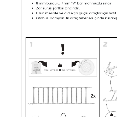
8 mm burgulu, 7 mm “V” bar mahmuzlu zincir
Zor sürüş şartları zinciridir.
Uzun mesafe ve oldukça güçlü araçlar için hafif ve 
Otobüs-kamyon-tır araç tekerleri içinde kullanışl