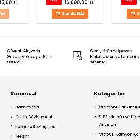
15,00 TL
16.800,00 TL
Yok
Sepete Ekle
S
Güvenli Alışveriş
Geniş Ürün Yelpazesi
Güvenli ve kolay ödeme
Binlerce ürün ve kampan
sistemi
seçeneği
Kurumsal
Kategoriler
Hakkımızda
Otomobil Kar Zincirle
Gizlilik Sözleşmesi
SUV, Minibüs ve Kam
Zincirleri
Kullanıcı Sözleşmesi
Otobüs, Kamyon Kar 
İletişim