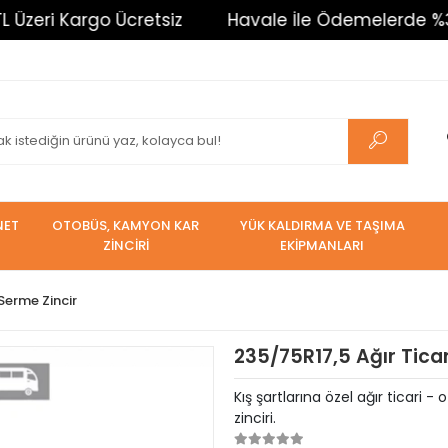
i Kargo Ücretsiz
Havale İle Ödemelerde %3 İndiri
NET
OTOBÜS, KAMYON KAR
YÜK KALDIRMA VE TAŞIMA
ZİNCİRİ
EKİPMANLARI
 Serme Zincir
235/75R17,5 Ağır Ticar
Kış şartlarına özel ağır ticar
zinciri.