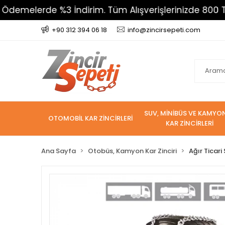
elerde %3 İndirim. Tüm Alışverişlerinizde 800 TL Üzer
+90 312 394 06 18
info@zincirsepeti.com
SUV, MİNİBÜS VE KAMYO
OTOMOBİL KAR ZİNCİRLERİ
KAR ZİNCİRLERİ
Ana Sayfa
Otobüs, Kamyon Kar Zinciri
Ağır Ticari