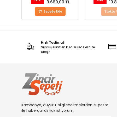
0 TL
9.660,00 TL
10.8
Sepete Ekle
Stokta 
Hızlı Teslimat
Siparişleriniz en kısa sürede elinize
ulaşır.
Kampanya, duyuru, bilgilendirmelerden e-posta
ile haberdar olmak istiyorum.