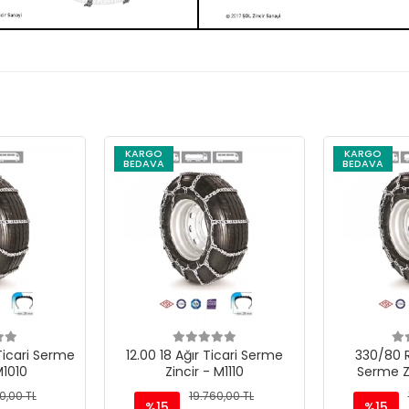
KARGO
KARGO
BEDAVA
BEDAVA
Ticari Serme
12.00 18 Ağır Ticari Serme
330/80 R
M1010
Zincir - M1110
Serme Z
0,00 TL
19.760,00 TL
%15
%15