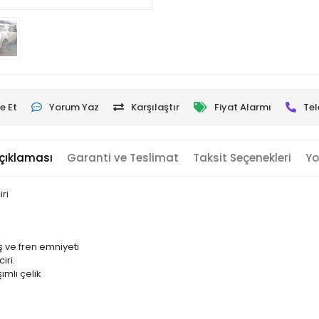
e Et
Yorum Yaz
Karşılaştır
Fiyat Alarmı
Tel
çıklaması
Garanti ve Teslimat
Taksit Seçenekleri
Yo
ri
 ve fren emniyeti
iri.
mlı çelik