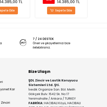
14.385,00 TL
14.385,00 TL
epete Ekle
Sepete Ekle
7 / 24 DESTEK
ya
Öneri ve şikayetlerinizi bize
iletebilirsiniz.
Bize Ulaşın
ŞDL Zincir ve Lastik Koruyucu
ri
Sistemleri Ltd. Şti.
yonet Kar
İvedik Organize San. Böl. Melih
Gökçek Bulv. 1542 Sk. No:17
Yenimahalle / Ankara / TURKEY
Zinciri
FABRİKA:
HACIBALI Köyü, HACIBALI