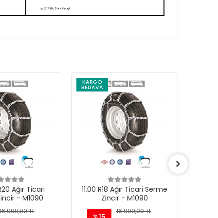
KARGO
KARG
BEDAVA
BEDAV
20 Ağır Ticari
11.00 R18 Ağır Ticari Serme
12.00 R
incir - M1090
Zincir - M1090
16.900,00 TL
16.900,00 TL
%15
%