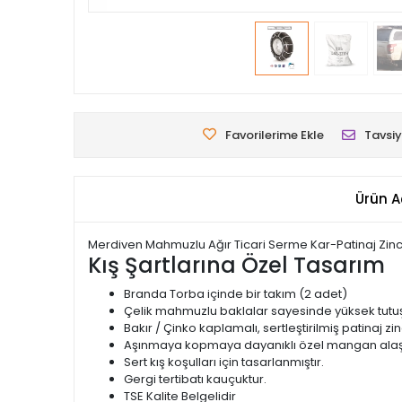
Favorilerime Ekle
Tavsiy
Ürün A
Merdiven Mahmuzlu Ağır Ticari Serme Kar-Patinaj Zinci
Kış Şartlarına Özel Tasarım
Branda Torba içinde bir takım (2 adet)
Çelik mahmuzlu baklalar sayesinde yüksek tutuş
Bakır / Çinko kaplamalı, sertleştirilmiş patinaj zinc
Aşınmaya kopmaya dayanıklı özel mangan alaşı
Sert kış koşulları için tasarlanmıştır.
Gergi tertibatı kauçuktur.
TSE Kalite Belgelidir