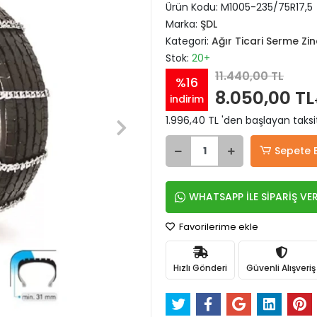
Ürün Kodu:
M1005-235/75R17,5
Marka:
ŞDL
Kategori:
Ağır Ticari Serme Zin
Stok:
20+
11.440,00 TL
%16
8.050,00 TL
indirim
1.996,40 TL 'den başlayan taksit
Sepete 
WHATSAPP İLE SİPARİŞ VE
Favorilerime ekle
Hızlı Gönderi
Güvenli Alışveriş