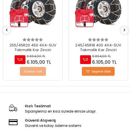
255/45R20 450 4X4-SUV
245/45R18 400 4X4-SUV
Takmatik Kar Zinciri
Takmatik Kar Zinciri
6.864,00 TL
6.864,00 TL
%11
%11
6.105,00 TL
6.105,00 TL
Stokta Yok
Sepete Ekle
Hızlı Teslimat
Siparişleriniz en kısa sürede elinize ulaşır.
Güvenli Alışveriş
Güvenli ve kolay ödeme sistemi