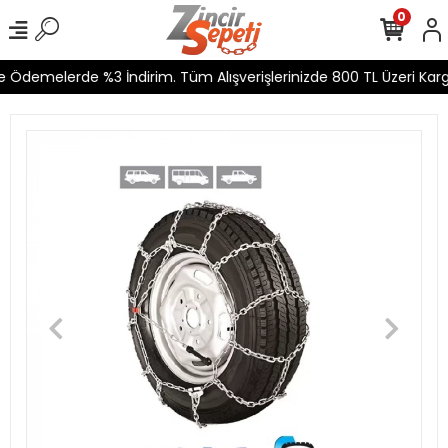
0
 Ödemelerde %3 İndirim. Tüm Alışverişlerinizde 800 TL Üzeri Kargo