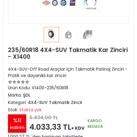
235/60R18 4X4-SUV Takmatik Kar Zinciri
- X1400
4X4-SUV-Off Road Araçlar için Takmatik Patinaj Zinciri -
Pratik ve dayanıklı kar zinciri
Ürün Kodu:
X1400-235/60R18
Marka:
ŞDL
Kategori:
4X4-SUV Takmatik Zincir
Stok:
Stokta yok
5.434,00 TL
%11
KARGO
4.033,33 TL
BEDAVA
indirim
+ KDV
1.000,27 TL 'den başlayan taksitlerle