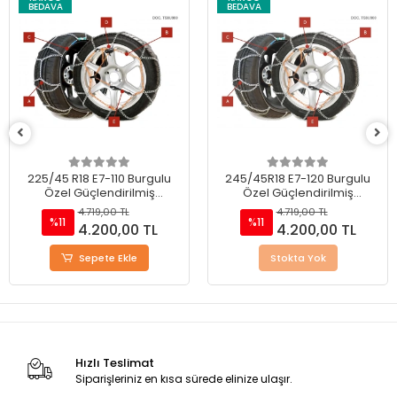
BEDAVA
BEDAVA
225/45 R18 E7-110 Burgulu
245/45R18 E7-120 Burgulu
Özel Güçlendirilmiş
Özel Güçlendirilmiş
Takmatik Kar Zinciri
Takmatik Kar Zinciri
4.719,00 TL
4.719,00 TL
%11
%11
4.200,00 TL
4.200,00 TL
Sepete Ekle
Stokta Yok
Hızlı Teslimat
Siparişleriniz en kısa sürede elinize ulaşır.