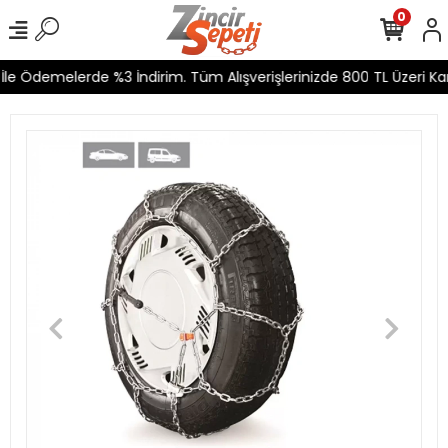
0
le Ödemelerde %3 İndirim. Tüm Alışverişlerinizde 800 TL Üzeri Kar