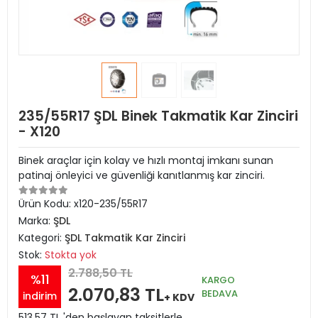
235/55R17 ŞDL Binek Takmatik Kar Zinciri
- X120
Binek araçlar için kolay ve hızlı montaj imkanı sunan
patinaj önleyici ve güvenliği kanıtlanmış kar zinciri.
Ürün Kodu:
x120-235/55R17
Marka:
ŞDL
Kategori:
ŞDL Takmatik Kar Zinciri
Stok:
Stokta yok
2.788,50 TL
%11
KARGO
2.070,83 TL
BEDAVA
indirim
+ KDV
513,57 TL 'den başlayan taksitlerle