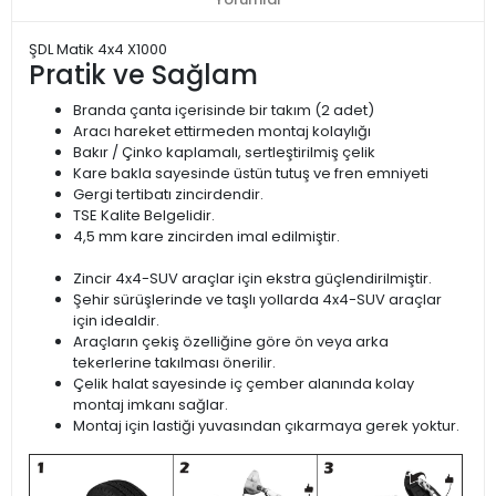
ŞDL Matik 4x4 X1000
Pratik ve Sağlam
Branda çanta içerisinde bir takım (2 adet)
Aracı hareket ettirmeden montaj kolaylığı
Bakır / Çinko kaplamalı, sertleştirilmiş çelik
Kare bakla sayesinde üstün tutuş ve fren emniyeti
Gergi tertibatı zincirdendir.
TSE Kalite Belgelidir.
4,5 mm kare zincirden imal edilmiştir.
Zincir 4x4-SUV araçlar için ekstra güçlendirilmiştir.
Şehir sürüşlerinde ve taşlı yollarda 4x4-SUV araçlar
için idealdir.
Araçların çekiş özelliğine göre ön veya arka
tekerlerine takılması önerilir.
Çelik halat sayesinde iç çember alanında kolay
montaj imkanı sağlar.
Montaj için lastiği yuvasından çıkarmaya gerek yoktur.