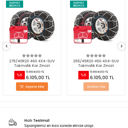
KARGO
KARGO
BEDAVA
BEDAVA
255/45R20 450 4X4-SUV
245/45R18 400 4X4-SUV
Takmatik Kar Zinciri
Takmatik Kar Zinciri
6.864,00 TL
6.864,00 TL
%11
%11
6.105,00 TL
6.105,00 TL
Stokta Yok
Sepete Ekle
Hızlı Teslimat
Siparişleriniz en kısa sürede elinize ulaşır.