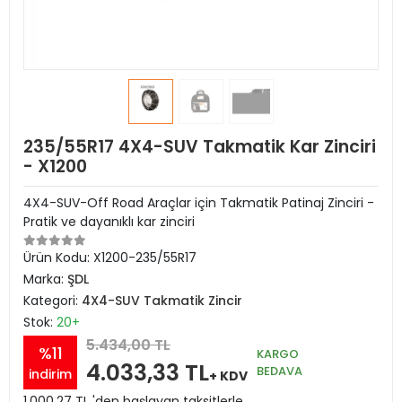
235/55R17 4X4-SUV Takmatik Kar Zinciri
- X1200
4X4-SUV-Off Road Araçlar için Takmatik Patinaj Zinciri -
Pratik ve dayanıklı kar zinciri
Ürün Kodu:
X1200-235/55R17
Marka:
ŞDL
Kategori:
4X4-SUV Takmatik Zincir
Stok:
20+
5.434,00 TL
%11
KARGO
4.033,33 TL
BEDAVA
indirim
+ KDV
1.000,27 TL 'den başlayan taksitlerle