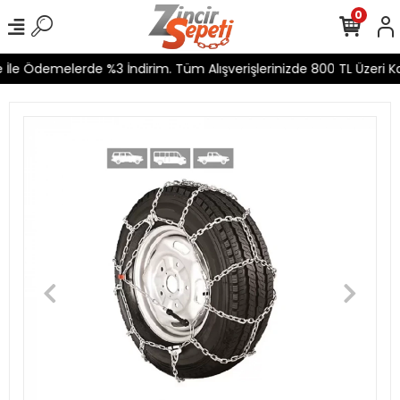
0
İle Ödemelerde %3 İndirim. Tüm Alışverişlerinizde 800 TL Üzeri Ka