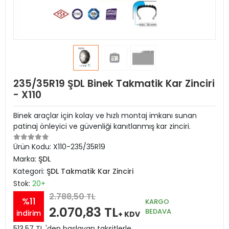
235/35R19 ŞDL Binek Takmatik Kar Zinciri
- X110
Binek araçlar için kolay ve hızlı montaj imkanı sunan
patinaj önleyici ve güvenliği kanıtlanmış kar zinciri.
Ürün Kodu:
X110-235/35R19
Marka:
ŞDL
Kategori:
ŞDL Takmatik Kar Zinciri
Stok:
20+
2.788,50 TL
%11
KARGO
2.070,83 TL
BEDAVA
indirim
+ KDV
513,57 TL 'den başlayan taksitlerle