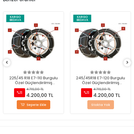
KARGO
KARGO
BEDAVA
BEDAVA
225/45 R18 E7-110 Burgulu
245/45R18 E7-120 Burgulu
Özel Güçlendirilmiş
Özel Güçlendirilmiş
Takmatik Kar Zinciri
Takmatik Kar Zinciri
4.719,00 TL
4.719,00 TL
%11
%11
4.200,00 TL
4.200,00 TL
Sepete Ekle
Stokta Yok