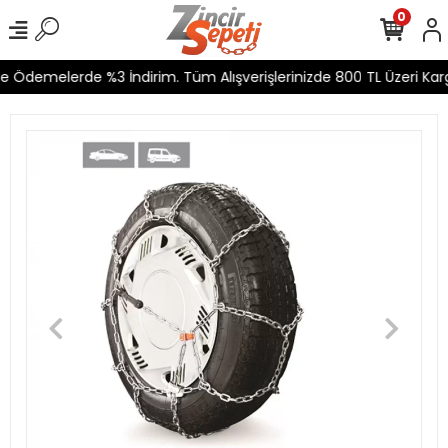
0
e Ödemelerde %3 İndirim. Tüm Alışverişlerinizde 800 TL Üzeri Karg