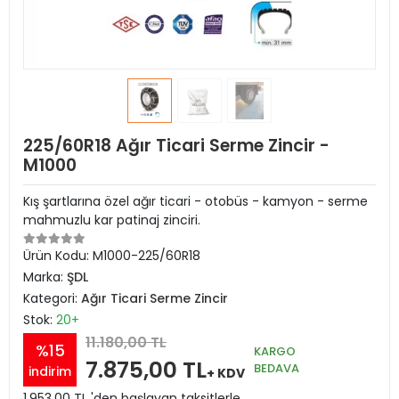
225/60R18 Ağır Ticari Serme Zincir -
M1000
Kış şartlarına özel ağır ticari - otobüs - kamyon - serme
mahmuzlu kar patinaj zinciri.
Ürün Kodu:
M1000-225/60R18
Marka:
ŞDL
Kategori:
Ağır Ticari Serme Zincir
Stok:
20+
11.180,00 TL
%15
KARGO
7.875,00 TL
BEDAVA
indirim
+ KDV
1.953,00 TL 'den başlayan taksitlerle