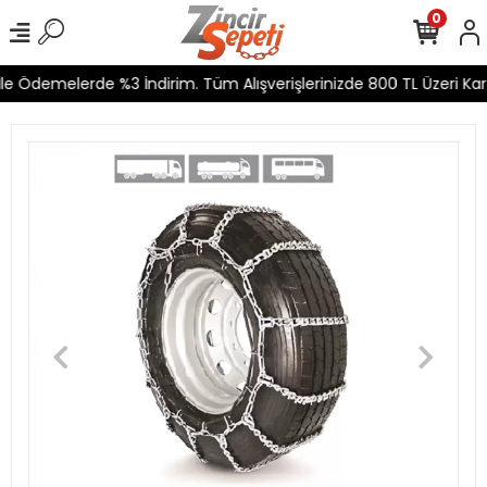
0
e Ödemelerde %3 İndirim. Tüm Alışverişlerinizde 800 TL Üzeri Karg