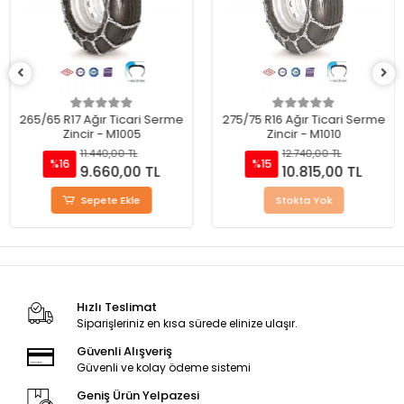
265/65 R17 Ağır Ticari Serme
275/75 R16 Ağır Ticari Serme
Zincir - M1005
Zincir - M1010
11.440,00 TL
12.740,00 TL
%16
%15
9.660,00 TL
10.815,00 TL
Sepete Ekle
Stokta Yok
Hızlı Teslimat
Siparişleriniz en kısa sürede elinize ulaşır.
Güvenli Alışveriş
Güvenli ve kolay ödeme sistemi
Geniş Ürün Yelpazesi