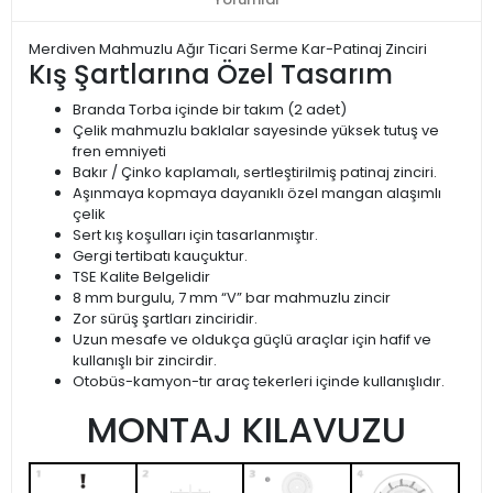
Merdiven Mahmuzlu Ağır Ticari Serme Kar-Patinaj Zinciri
Kış Şartlarına Özel Tasarım
Branda Torba içinde bir takım (2 adet)
Çelik mahmuzlu baklalar sayesinde yüksek tutuş ve
fren emniyeti
Bakır / Çinko kaplamalı, sertleştirilmiş patinaj zinciri.
Aşınmaya kopmaya dayanıklı özel mangan alaşımlı
çelik
Sert kış koşulları için tasarlanmıştır.
Gergi tertibatı kauçuktur.
TSE Kalite Belgelidir
8 mm burgulu, 7 mm “V” bar mahmuzlu zincir
Zor sürüş şartları zinciridir.
Uzun mesafe ve oldukça güçlü araçlar için hafif ve
kullanışlı bir zincirdir.
Otobüs-kamyon-tır araç tekerleri içinde kullanışlıdır.
MONTAJ KILAVUZU