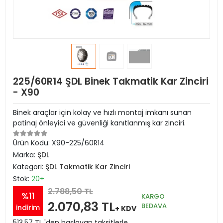
225/60R14 ŞDL Binek Takmatik Kar Zinciri
- X90
Binek araçlar için kolay ve hızlı montaj imkanı sunan
patinaj önleyici ve güvenliği kanıtlanmış kar zinciri.
Ürün Kodu:
X90-225/60R14
Marka:
ŞDL
Kategori:
ŞDL Takmatik Kar Zinciri
Stok:
20+
2.788,50 TL
%11
KARGO
2.070,83 TL
BEDAVA
indirim
+ KDV
513,57 TL 'den başlayan taksitlerle