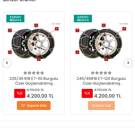
KARGO
KARGO
BEDAVA
BEDAVA
225/45 R18 E7-110 Burgulu
245/45R18 E7-120 Burgulu
Özel Güçlendirilmiş
Özel Güçlendirilmiş
Takmatik Kar Zinciri
Takmatik Kar Zinciri
4.719,00 TL
4.719,00 TL
%11
%11
4.200,00 TL
4.200,00 TL
Sepete Ekle
Stokta Yok