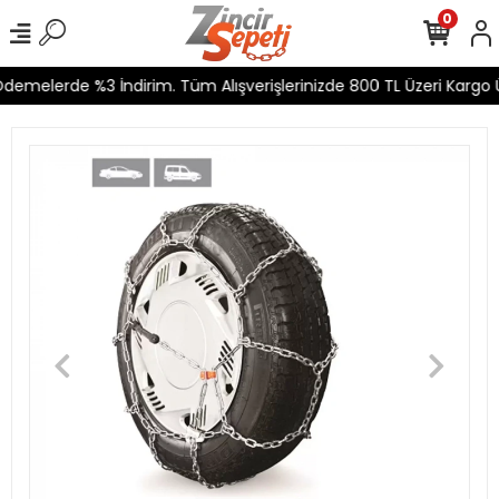
0
demelerde %3 İndirim. Tüm Alışverişlerinizde 800 TL Üzeri Kargo Ü