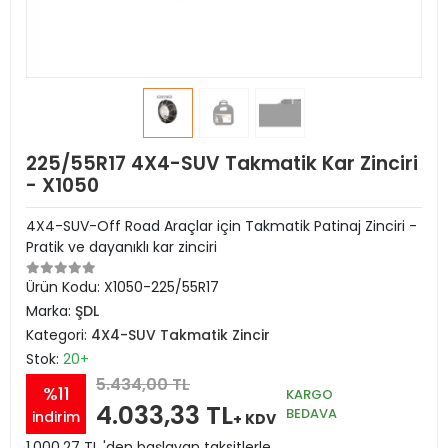
225/55R17 4X4-SUV Takmatik Kar Zinciri
- X1050
4X4-SUV-Off Road Araçlar için Takmatik Patinaj Zinciri -
Pratik ve dayanıklı kar zinciri
Ürün Kodu:
X1050-225/55R17
Marka:
ŞDL
Kategori:
4X4-SUV Takmatik Zincir
Stok:
20+
5.434,00 TL
%11
KARGO
4.033,33 TL
BEDAVA
indirim
+ KDV
1.000,27 TL 'den başlayan taksitlerle