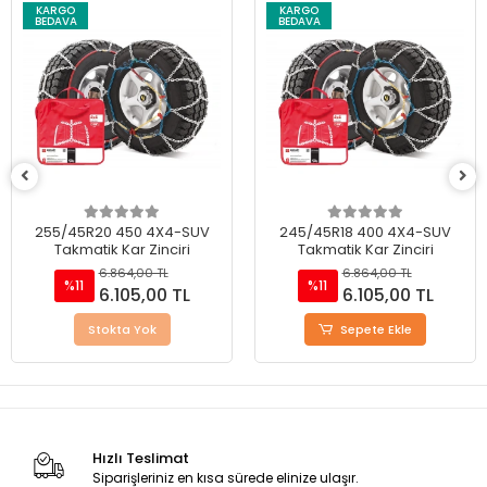
KARGO
KARGO
BEDAVA
BEDAVA
255/45R20 450 4X4-SUV
245/45R18 400 4X4-SUV
Takmatik Kar Zinciri
Takmatik Kar Zinciri
6.864,00 TL
6.864,00 TL
%11
%11
6.105,00 TL
6.105,00 TL
Stokta Yok
Sepete Ekle
Hızlı Teslimat
Siparişleriniz en kısa sürede elinize ulaşır.