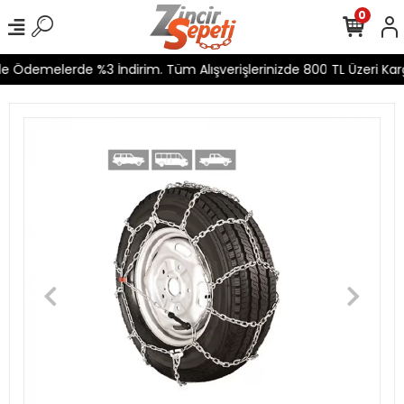
0
e Ödemelerde %3 İndirim. Tüm Alışverişlerinizde 800 TL Üzeri Karg