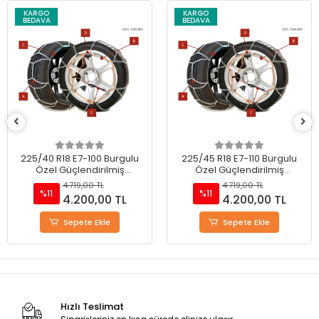
KARGO
KARGO
BEDAVA
BEDAVA
225/45 R18 E7-110 Burgulu
245/45R18 E7-120 Burgulu
Özel Güçlendirilmiş
Özel Güçlendirilmiş
Takmatik Kar Zinciri
Takmatik Kar Zinciri
4.719,00 TL
4.719,00 TL
%11
%11
4.200,00 TL
4.200,00 TL
Sepete Ekle
Stokta Yok
Hızlı Teslimat