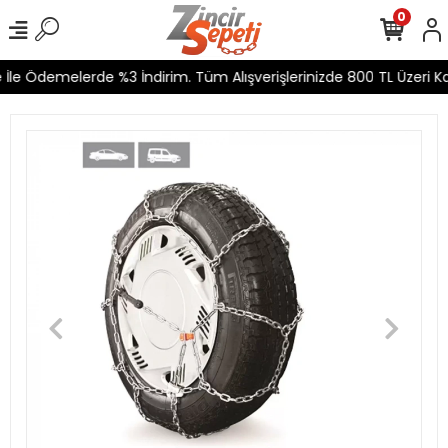
0
İle Ödemelerde %3 İndirim. Tüm Alışverişlerinizde 800 TL Üzeri Ka