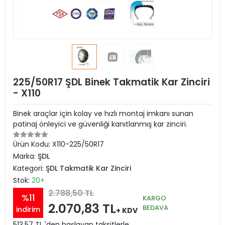
225/50R17 ŞDL Binek Takmatik Kar Zinciri
- X110
Binek araçlar için kolay ve hızlı montaj imkanı sunan
patinaj önleyici ve güvenliği kanıtlanmış kar zinciri.
Ürün Kodu:
X110-225/50R17
Marka:
ŞDL
Kategori:
ŞDL Takmatik Kar Zinciri
Stok:
20+
2.788,50 TL
%11
KARGO
2.070,83 TL
BEDAVA
indirim
+ KDV
513,57 TL 'den başlayan taksitlerle