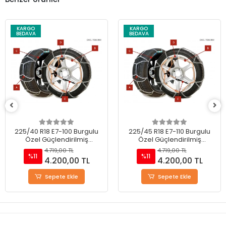
KARGO
KARGO
BEDAVA
BEDAVA
225/45 R18 E7-110 Burgulu
245/45R18 E7-120 Burgulu
Özel Güçlendirilmiş
Özel Güçlendirilmiş
Takmatik Kar Zinciri
Takmatik Kar Zinciri
4.719,00 TL
4.719,00 TL
%11
%11
4.200,00 TL
4.200,00 TL
Sepete Ekle
Stokta Yok