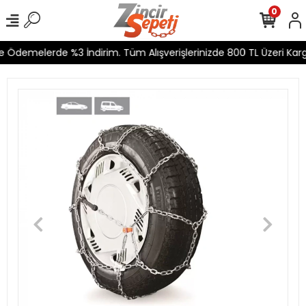
0
e Ödemelerde %3 İndirim. Tüm Alışverişlerinizde 800 TL Üzeri Kargo