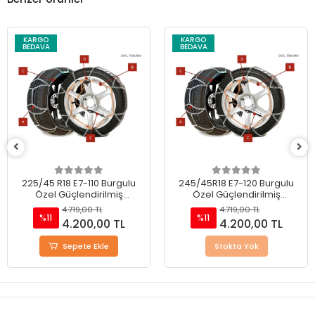
KARGO
KARGO
BEDAVA
BEDAVA
225/45 R18 E7-110 Burgulu
245/45R18 E7-120 Burgulu
Özel Güçlendirilmiş
Özel Güçlendirilmiş
Takmatik Kar Zinciri
Takmatik Kar Zinciri
4.719,00 TL
4.719,00 TL
%11
%11
4.200,00 TL
4.200,00 TL
Sepete Ekle
Stokta Yok