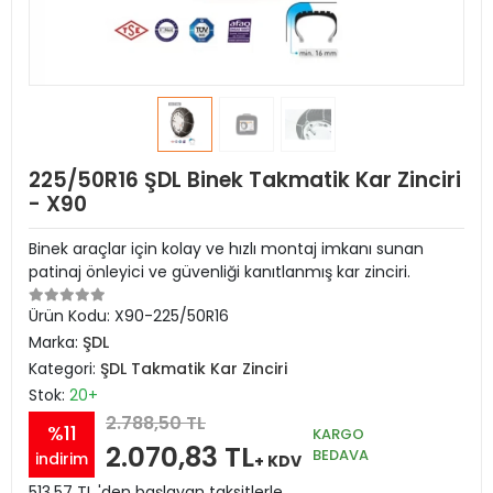
225/50R16 ŞDL Binek Takmatik Kar Zinciri
- X90
Binek araçlar için kolay ve hızlı montaj imkanı sunan
patinaj önleyici ve güvenliği kanıtlanmış kar zinciri.
Ürün Kodu:
X90-225/50R16
Marka:
ŞDL
Kategori:
ŞDL Takmatik Kar Zinciri
Stok:
20+
2.788,50 TL
%11
KARGO
2.070,83 TL
BEDAVA
indirim
+ KDV
513,57 TL 'den başlayan taksitlerle