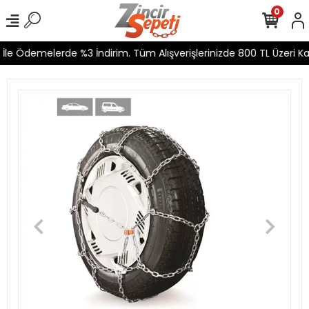
0
le Ödemelerde %3 İndirim. Tüm Alışverişlerinizde 800 TL Üzeri Kar