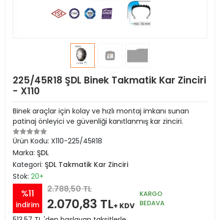
225/45R18 ŞDL Binek Takmatik Kar Zinciri
- X110
Binek araçlar için kolay ve hızlı montaj imkanı sunan
patinaj önleyici ve güvenliği kanıtlanmış kar zinciri.
Ürün Kodu:
X110-225/45R18
Marka:
ŞDL
Kategori:
ŞDL Takmatik Kar Zinciri
Stok:
20+
2.788,50 TL
%11
KARGO
2.070,83 TL
BEDAVA
indirim
+ KDV
513,57 TL 'den başlayan taksitlerle