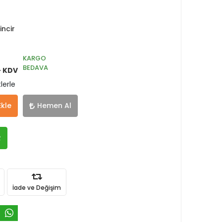
ncir
KARGO
BEDAVA
+ KDV
lerle
Ekle
Hemen Al
R
İade ve Değişim