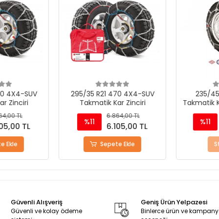
0 4X4-SUV
295/35 R21 470 4X4-SUV
235/45
 Zinciri
Takmatik Kar Zinciri
Takmatik Ka
4,00 TL
6.864,00 TL
%11
%11
05,00 TL
6.105,00 TL
 Ekle
Sepete Ekle
St
Güvenli Alışveriş
Geniş Ürün Yelpazesi
Güvenli ve kolay ödeme
Binlerce ürün ve kampan