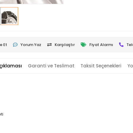
e Et
Yorum Yaz
Karşılaştır
Fiyat Alarmı
Tel
çıklaması
Garanti ve Teslimat
Taksit Seçenekleri
Yo
ti