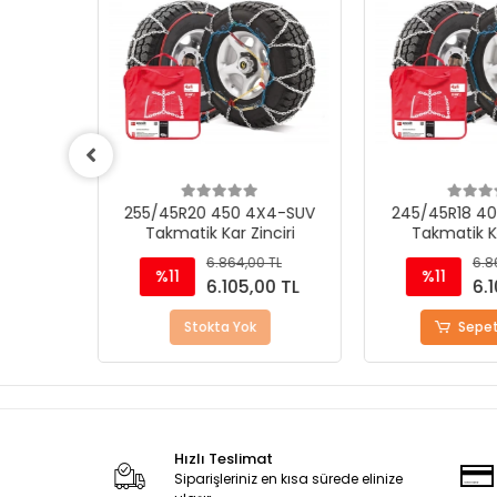
4-SUV
255/45R20 450 4X4-SUV
245/45R18 40
iri
Takmatik Kar Zinciri
Takmatik Kar
TL
6.864,00 TL
6.86
%11
%11
0 TL
6.105,00 TL
6.1
Stokta Yok
Sepete
Hızlı Teslimat
Siparişleriniz en kısa sürede elinize