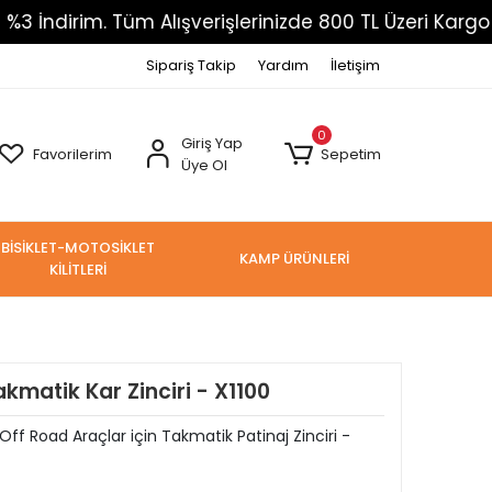
Tüm Alışverişlerinizde 800 TL Üzeri Kargo Ücretsiz
Sipariş Takip
Yardım
İletişim
0
Giriş Yap
Favorilerim
Sepetim
Üye Ol
BİSİKLET-MOTOSİKLET
KAMP ÜRÜNLERİ
KİLİTLERİ
matik Kar Zinciri - X1100
ff Road Araçlar için Takmatik Patinaj Zinciri -