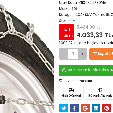
Ürün Kodu:
X1100-215/80R15
Marka:
ŞDL
Kategori:
4X4-SUV Takmatik Zi
Stok:
20+
5.434,00 TL
%11
4.033,33 TL
indirim
1.000,27 TL 'den başlayan taksit
Sepete 
WHATSAPP İLE SİPARİŞ VE
Favorilerime ekle
Hızlı Gönderi
Güvenli Alışveriş