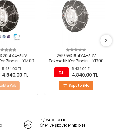
R20 4X4-SUV
255/55R19 4X4-SUV
21
r Zinciri - X1400
Takmatik Kar Zinciri - X1200
Takmat
5.434,00 TL
5.434,00 TL
%11
%
4.840,00 TL
4.840,00 TL
okta Yok
Sepete Ekle
7 / 24 DESTEK
ya
Öneri ve şikayetlerinizi bize