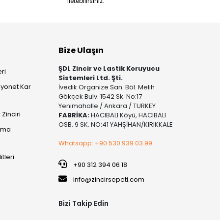
iletebilirsiniz.
Bize Ulaşın
ŞDL Zincir ve Lastik Koruyucu
ri
Sistemleri Ltd. Şti.
yonet Kar
İvedik Organize San. Böl. Melih
Gökçek Bulv. 1542 Sk. No:17
Yenimahalle / Ankara / TURKEY
Zinciri
FABRİKA:
HACIBALI Köyü, HACIBALI
OSB. 9 SK. NO:41 YAHŞİHAN/KIRIKKALE
şıma
Whatsapp: +90 530 939 03 99
itleri
+90 312 394 06 18
info@zincirsepeti.com
Bizi Takip Edin