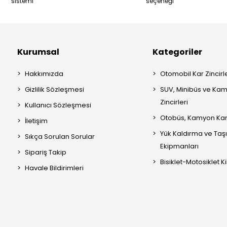
sistemi
seçeneği
Kurumsal
Kategoriler
Hakkımızda
Otomobil Kar Zincirle
Gizlilik Sözleşmesi
SUV, Minibüs ve Kam
Zincirleri
Kullanıcı Sözleşmesi
Otobüs, Kamyon Kar 
İletişim
Yük Kaldırma ve Ta
Sıkça Sorulan Sorular
Ekipmanları
Sipariş Takip
Bisiklet-Motosiklet Kil
Havale Bildirimleri