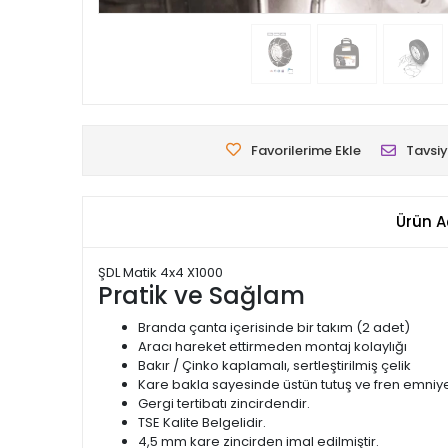
Favorilerime Ekle
Tavsiy
Ürün A
ŞDL Matik 4x4 X1000
Pratik ve Sağlam
Branda çanta içerisinde bir takım (2 adet)
Aracı hareket ettirmeden montaj kolaylığı
Bakır / Çinko kaplamalı, sertleştirilmiş çelik
Kare bakla sayesinde üstün tutuş ve fren emniye
Gergi tertibatı zincirdendir.
TSE Kalite Belgelidir.
4,5 mm kare zincirden imal edilmiştir.