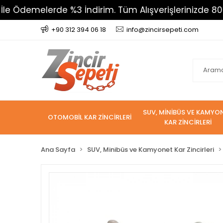
rde %3 İndirim. Tüm Alışverişlerinizde 800 TL Üzeri K
+90 312 394 06 18
info@zincirsepeti.com
SUV, MİNİBÜS VE KAMYO
OTOMOBİL KAR ZİNCİRLERİ
KAR ZİNCİRLERİ
Ana Sayfa
SUV, Minibüs ve Kamyonet Kar Zincirleri