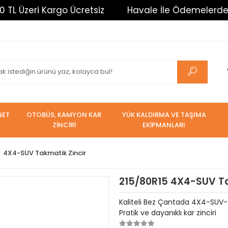
argo Ücretsiz
Havale İle Ödemelerde %3 İndirim. 
NET
OTOBÜS, KAMYON KAR
YÜK KALDIRMA VE TAŞIMA
ZİNCİRİ
EKİPMANLARI
4X4-SUV Takmatik Zincir
215/80R15 4X4-SUV Tak
Kaliteli Bez Çantada 4X4-SUV-O
Pratik ve dayanıklı kar zinciri