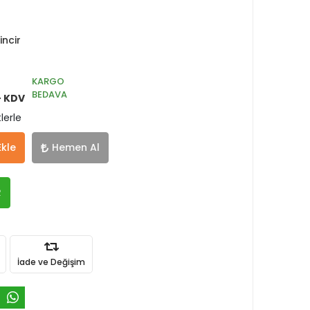
ncir
KARGO
BEDAVA
+ KDV
lerle
Ekle
Hemen Al
R
İade ve Değişim