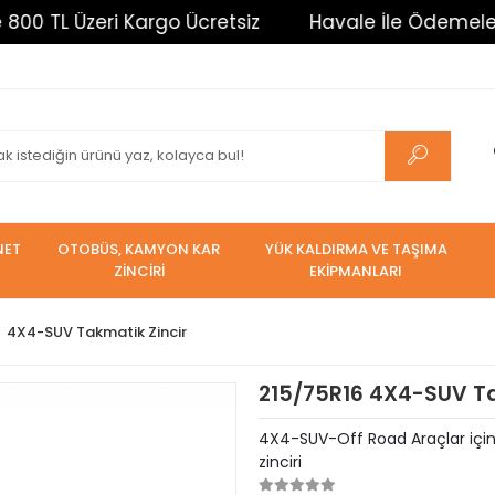
eri Kargo Ücretsiz
Havale İle Ödemelerde %3 İndi
NET
OTOBÜS, KAMYON KAR
YÜK KALDIRMA VE TAŞIMA
ZİNCİRİ
EKİPMANLARI
4X4-SUV Takmatik Zincir
215/75R16 4X4-SUV Tak
4X4-SUV-Off Road Araçlar için T
zinciri