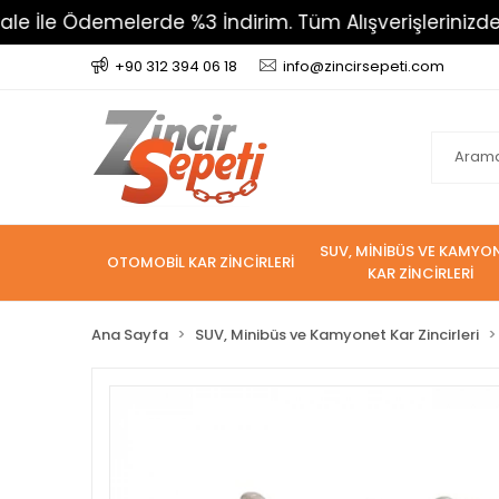
melerde %3 İndirim. Tüm Alışverişlerinizde 800 TL Üz
+90 312 394 06 18
info@zincirsepeti.com
SUV, MİNİBÜS VE KAMYO
OTOMOBİL KAR ZİNCİRLERİ
KAR ZİNCİRLERİ
Ana Sayfa
SUV, Minibüs ve Kamyonet Kar Zincirleri