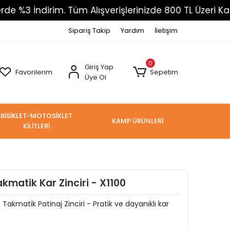
rim. Tüm Alışverişlerinizde 800 TL Üzeri Kargo Ücrets
Sipariş Takip
Yardım
İletişim
0
Giriş Yap
Favorilerim
Sepetim
Üye Ol
BİSİKLET-MOTOSİKLET
KAMP ÜRÜNLERİ
KİLİTLERİ
matik Kar Zinciri - X1100
akmatik Patinaj Zinciri - Pratik ve dayanıklı kar