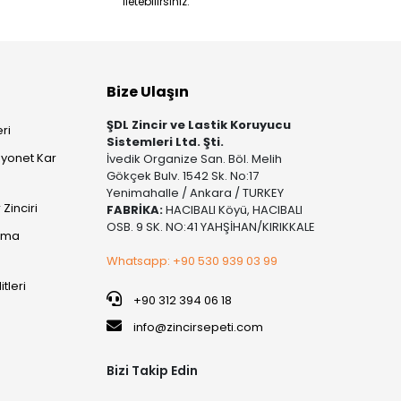
iletebilirsiniz.
Bize Ulaşın
ŞDL Zincir ve Lastik Koruyucu
ri
Sistemleri Ltd. Şti.
yonet Kar
İvedik Organize San. Böl. Melih
Gökçek Bulv. 1542 Sk. No:17
Yenimahalle / Ankara / TURKEY
Zinciri
FABRİKA:
HACIBALI Köyü, HACIBALI
OSB. 9 SK. NO:41 YAHŞİHAN/KIRIKKALE
şıma
Whatsapp: +90 530 939 03 99
itleri
+90 312 394 06 18
info@zincirsepeti.com
Bizi Takip Edin