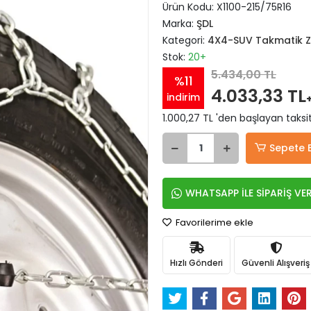
Ürün Kodu:
X1100-215/75R16
Marka:
ŞDL
Kategori:
4X4-SUV Takmatik Zi
Stok:
20+
5.434,00 TL
%11
4.033,33 TL
indirim
1.000,27 TL 'den başlayan taksit
Sepete 
WHATSAPP İLE SİPARİŞ VE
Favorilerime ekle
Hızlı Gönderi
Güvenli Alışveriş