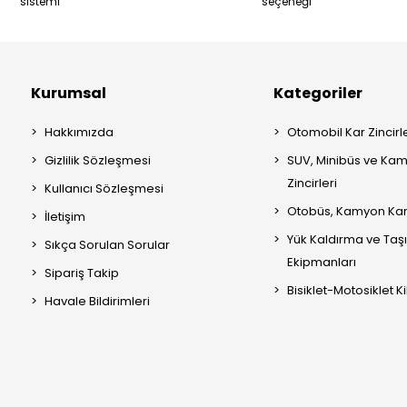
sistemi
seçeneği
Kurumsal
Kategoriler
Hakkımızda
Otomobil Kar Zincirle
Gizlilik Sözleşmesi
SUV, Minibüs ve Kam
Zincirleri
Kullanıcı Sözleşmesi
Otobüs, Kamyon Kar 
İletişim
Yük Kaldırma ve Ta
Sıkça Sorulan Sorular
Ekipmanları
Sipariş Takip
Bisiklet-Motosiklet Kil
Havale Bildirimleri