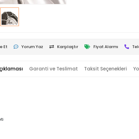
e Et
Yorum Yaz
Karşılaştır
Fiyat Alarmı
Tel
çıklaması
Garanti ve Teslimat
Taksit Seçenekleri
Yo
ti