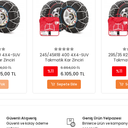
0 4X4-SUV
295/35 R21 470 4X4-SUV
235/45
 Zinciri
Takmatik Kar Zinciri
Takmatik Ka
4,00 TL
6.864,00 TL
%11
%11
05,00 TL
6.105,00 TL
 Ekle
Sepete Ekle
St
Güvenli Alışveriş
Geniş Ürün Yelpazesi
Güvenli ve kolay ödeme
Binlerce ürün ve kampan