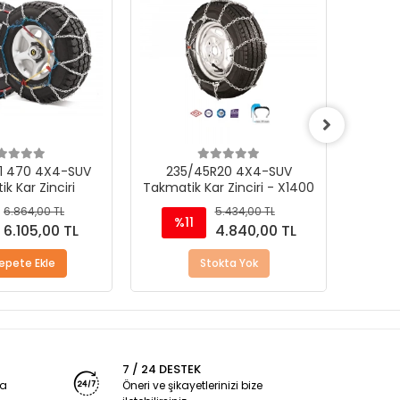
R20 4X4-SUV
255/55R19 4X4-SUV
21
r Zinciri - X1400
Takmatik Kar Zinciri - X1200
Takmat
5.434,00 TL
5.434,00 TL
%11
%
4.840,00 TL
4.840,00 TL
okta Yok
Sepete Ekle
7 / 24 DESTEK
ya
Öneri ve şikayetlerinizi bize