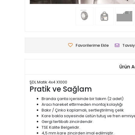
Favorilerime Ekle
Tavsiy
Ürün A
ŞDL Matik 4x4 X1000
Pratik ve Sağlam
Branda çanta içerisinde bir takım (2 adet)
Aracı hareket ettirmeden montaj kolaylığı
Bakır / Çinko kaplamalı, sertleştirilmiş çelik
Kare bakla sayesinde üstün tutuş ve fren emniye
Gergi tertibatı zincirdendir.
TSE Kalite Belgelidir.
4,5 mm kare zincirden imal edilmiştir.