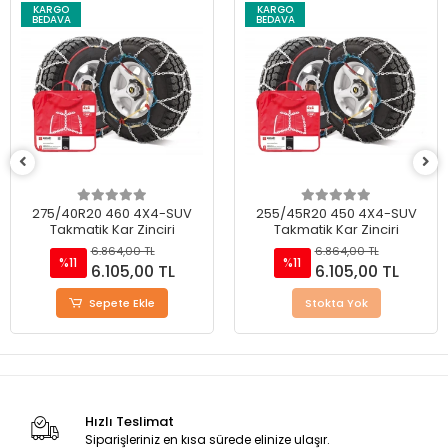
KARGO
KARGO
BEDAVA
BEDAVA
255/45R20 450 4X4-SUV
245/45R18 400 4X4-SUV
Takmatik Kar Zinciri
Takmatik Kar Zinciri
6.864,00 TL
6.864,00 TL
%11
%11
6.105,00 TL
6.105,00 TL
Stokta Yok
Sepete Ekle
Hızlı Teslimat
Siparişleriniz en kısa sürede elinize ulaşır.