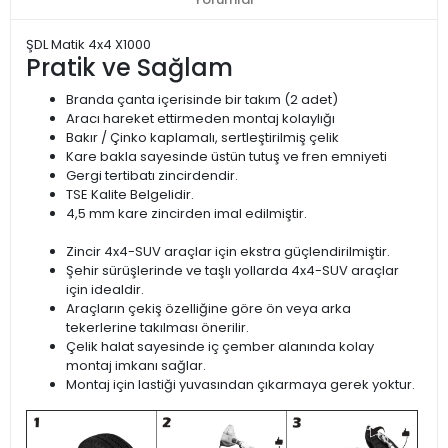
ŞDL Matik 4x4 X1000
Pratik ve Sağlam
Branda çanta içerisinde bir takım (2 adet)
Aracı hareket ettirmeden montaj kolaylığı
Bakır / Çinko kaplamalı, sertleştirilmiş çelik
Kare bakla sayesinde üstün tutuş ve fren emniyeti
Gergi tertibatı zincirdendir.
TSE Kalite Belgelidir.
4,5 mm kare zincirden imal edilmiştir.
Zincir 4x4-SUV araçlar için ekstra güçlendirilmiştir.
Şehir sürüşlerinde ve taşlı yollarda 4x4-SUV araçlar
için idealdir.
Araçların çekiş özelliğine göre ön veya arka
tekerlerine takılması önerilir.
Çelik halat sayesinde iç çember alanında kolay
montaj imkanı sağlar.
Montaj için lastiği yuvasından çıkarmaya gerek yoktur.