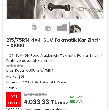
215/75R14 4X4-SUV Takmatik Kar Zinciri
- X1000
4X4-SUV-Off Road Araçlar için Takmatik Patinaj Zinciri -
Pratik ve dayanıklı kar zinciri
Ürün Kodu:
X1000-215/75R14
Marka:
ŞDL
Kategori:
4X4-SUV Takmatik Zincir
Stok:
20+
5.434,00 TL
%11
KARGO
4.033,33 TL
BEDAVA
indirim
+ KDV
1.000,27 TL 'den başlayan taksitlerle