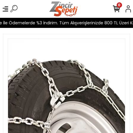
0
İle Ödemelerde %3 İndirim. Tüm Alışverişlerinizde 800 TL Üzeri Ka