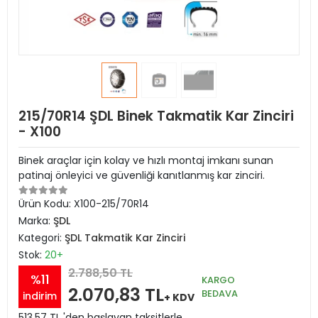
215/70R14 ŞDL Binek Takmatik Kar Zinciri
- X100
Binek araçlar için kolay ve hızlı montaj imkanı sunan
patinaj önleyici ve güvenliği kanıtlanmış kar zinciri.
Ürün Kodu:
X100-215/70R14
Marka:
ŞDL
Kategori:
ŞDL Takmatik Kar Zinciri
Stok:
20+
2.788,50 TL
%11
KARGO
2.070,83 TL
BEDAVA
indirim
+ KDV
513,57 TL 'den başlayan taksitlerle