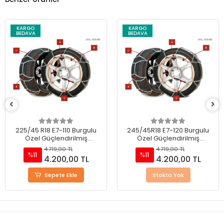
KARGO
KARGO
BEDAVA
BEDAVA
225/45 R18 E7-110 Burgulu
245/45R18 E7-120 Burgulu
Özel Güçlendirilmiş
Özel Güçlendirilmiş
Takmatik Kar Zinciri
Takmatik Kar Zinciri
4.719,00 TL
4.719,00 TL
%11
%11
4.200,00 TL
4.200,00 TL
Sepete Ekle
Stokta Yok