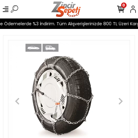
0
e Ödemelerde %3 İndirim. Tüm Alışverişlerinizde 800 TL Üzeri Karg