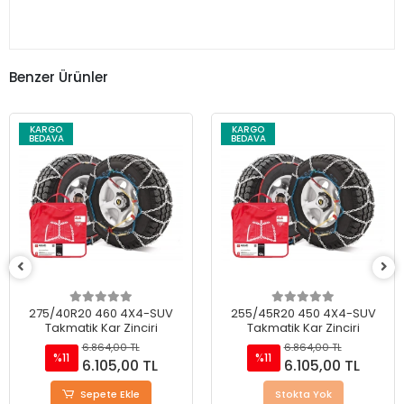
Benzer Ürünler
KARGO
KARGO
BEDAVA
BEDAVA
255/45R20 450 4X4-SUV
245/45R18 400 4X4-SUV
Takmatik Kar Zinciri
Takmatik Kar Zinciri
6.864,00 TL
6.864,00 TL
%11
%11
6.105,00 TL
6.105,00 TL
Stokta Yok
Sepete Ekle