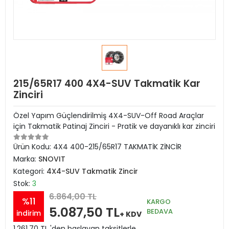
215/65R17 400 4X4-SUV Takmatik Kar
Zinciri
Özel Yapım Güçlendirilmiş 4X4-SUV-Off Road Araçlar
için Takmatik Patinaj Zinciri - Pratik ve dayanıklı kar zinciri
Ürün Kodu:
4X4 400-215/65R17 TAKMATİK ZİNCİR
Marka:
SNOVIT
Kategori:
4X4-SUV Takmatik Zincir
Stok:
3
6.864,00 TL
%11
KARGO
5.087,50 TL
BEDAVA
indirim
+ KDV
1.261,70 TL 'den başlayan taksitlerle