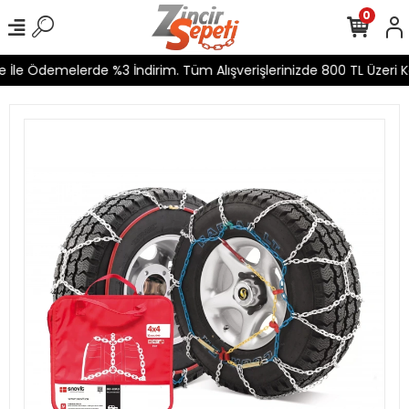
0
İle Ödemelerde %3 İndirim. Tüm Alışverişlerinizde 800 TL Üzeri Ka