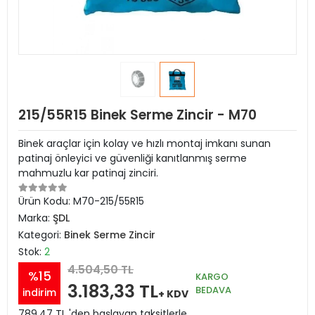
215/55R15 Binek Serme Zincir - M70
Binek araçlar için kolay ve hızlı montaj imkanı sunan
patinaj önleyici ve güvenliği kanıtlanmış serme
mahmuzlu kar patinaj zinciri.
Ürün Kodu:
M70-215/55R15
Marka:
ŞDL
Kategori:
Binek Serme Zincir
Stok:
2
4.504,50 TL
%15
KARGO
3.183,33 TL
BEDAVA
indirim
+ KDV
789,47 TL 'den başlayan taksitlerle