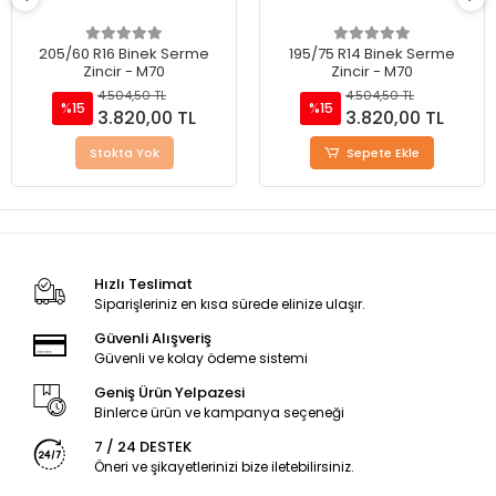
205/60 R16 Binek Serme
195/75 R14 Binek Serme
Zincir - M70
Zincir - M70
4.504,50 TL
4.504,50 TL
%15
%15
3.820,00 TL
3.820,00 TL
Stokta Yok
Sepete Ekle
Hızlı Teslimat
Siparişleriniz en kısa sürede elinize ulaşır.
Güvenli Alışveriş
Güvenli ve kolay ödeme sistemi
Geniş Ürün Yelpazesi
Binlerce ürün ve kampanya seçeneği
7 / 24 DESTEK
Öneri ve şikayetlerinizi bize iletebilirsiniz.