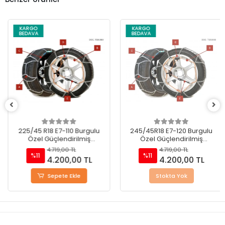
KARGO
KARGO
BEDAVA
BEDAVA
225/45 R18 E7-110 Burgulu
245/45R18 E7-120 Burgulu
Özel Güçlendirilmiş
Özel Güçlendirilmiş
Takmatik Kar Zinciri
Takmatik Kar Zinciri
4.719,00 TL
4.719,00 TL
%11
%11
4.200,00 TL
4.200,00 TL
Sepete Ekle
Stokta Yok