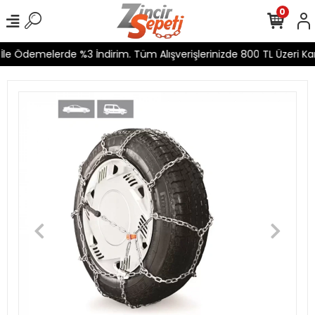
0
le Ödemelerde %3 İndirim. Tüm Alışverişlerinizde 800 TL Üzeri Kar