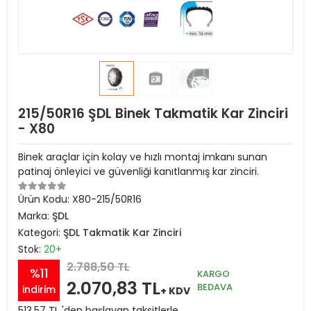
215/50R16 ŞDL Binek Takmatik Kar Zinciri
- X80
Binek araçlar için kolay ve hızlı montaj imkanı sunan
patinaj önleyici ve güvenliği kanıtlanmış kar zinciri.
Ürün Kodu:
X80-215/50R16
Marka:
ŞDL
Kategori:
ŞDL Takmatik Kar Zinciri
Stok:
20+
2.788,50 TL
%11
KARGO
2.070,83 TL
BEDAVA
indirim
+ KDV
513,57 TL 'den başlayan taksitlerle