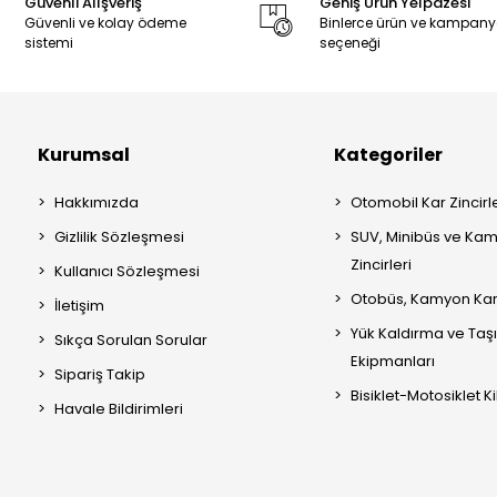
Güvenli Alışveriş
Geniş Ürün Yelpazesi
Güvenli ve kolay ödeme
Binlerce ürün ve kampan
sistemi
seçeneği
Kurumsal
Kategoriler
Hakkımızda
Otomobil Kar Zincirle
Gizlilik Sözleşmesi
SUV, Minibüs ve Kam
Zincirleri
Kullanıcı Sözleşmesi
Otobüs, Kamyon Kar 
İletişim
Yük Kaldırma ve Ta
Sıkça Sorulan Sorular
Ekipmanları
Sipariş Takip
Bisiklet-Motosiklet Kil
Havale Bildirimleri