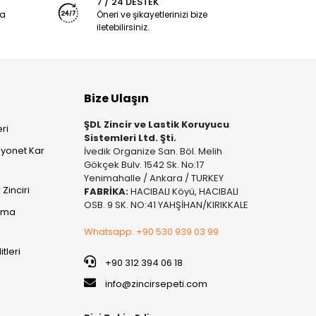
7 / 24 DESTEK
ya
Öneri ve şikayetlerinizi bize
iletebilirsiniz.
Bize Ulaşın
ŞDL Zincir ve Lastik Koruyucu
ri
Sistemleri Ltd. Şti.
yonet Kar
İvedik Organize San. Böl. Melih
Gökçek Bulv. 1542 Sk. No:17
Yenimahalle / Ankara / TURKEY
Zinciri
FABRİKA:
HACIBALI Köyü, HACIBALI
OSB. 9 SK. NO:41 YAHŞİHAN/KIRIKKALE
şıma
Whatsapp: +90 530 939 03 99
itleri
+90 312 394 06 18
info@zincirsepeti.com