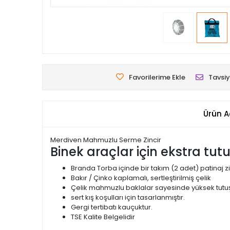
Favorilerime Ekle
Tavsiy
Ürün A
Merdiven Mahmuzlu Serme Zincir
Binek araçlar için ekstra tut
Branda Torba içinde bir takım (2 adet) patinaj zi
Bakır / Çinko kaplamalı, sertleştirilmiş çelik
Çelik mahmuzlu baklalar sayesinde yüksek tutuş
sert kış koşulları için tasarlanmıştır.
Gergi tertibatı kauçuktur.
TSE Kalite Belgelidir