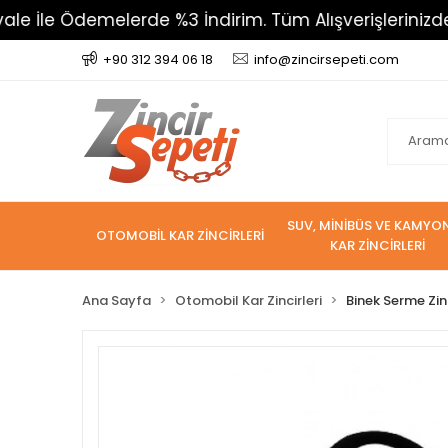
demelerde %3 İndirim. Tüm Alışverişlerinizde 800 TL 
+90 312 394 06 18
info@zincirsepeti.com
SUV, MİNİBÜS VE KAMYO
OTOMOBİL KAR ZİNCİRLERİ
KAR ZİNCİRLERİ
Ana Sayfa
Otomobil Kar Zincirleri
Binek Serme Zin