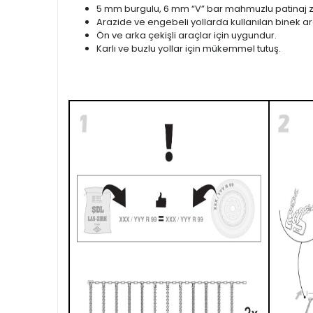
5 mm burgulu, 6 mm “V” bar mahmuzlu patinaj zi
Arazide ve engebeli yollarda kullanılan binek ara
Ön ve arka çekişli araçlar için uygundur.
Karlı ve buzlu yollar için mükemmel tutuş.