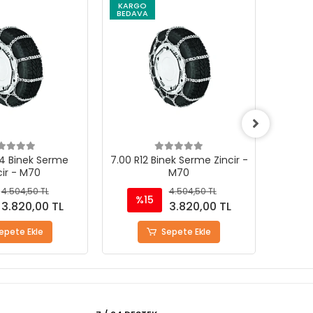
KARGO
KARG
BEDAVA
BEDAV
ek Serme Zincir -
6.10R12 Binek Serme Zincir -
7.00R9
M70
M20
4.504,50 TL
3.601,00 TL
%15
%
3.820,00 TL
3.055,00 TL
epete Ekle
Sepete Ekle