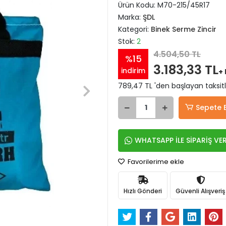
Ürün Kodu:
M70-215/45R17
Marka:
ŞDL
Kategori:
Binek Serme Zincir
Stok:
2
4.504,50 TL
%15
3.183,33 TL
indirim
+
789,47 TL 'den başlayan taksitl
Sepete 
WHATSAPP İLE SİPARİŞ VE
Favorilerime ekle
Hızlı Gönderi
Güvenli Alışveriş