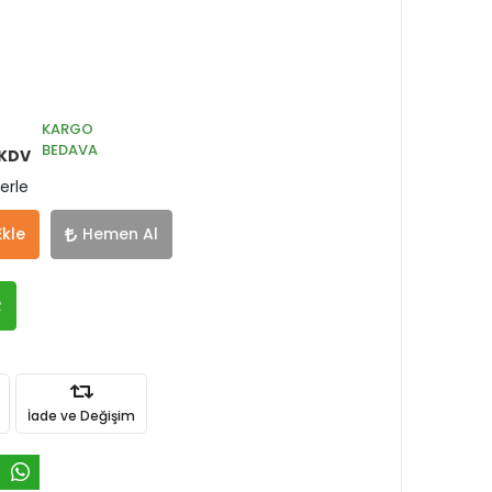
KARGO
BEDAVA
 KDV
erle
Ekle
Hemen Al
R
İade ve Değişim