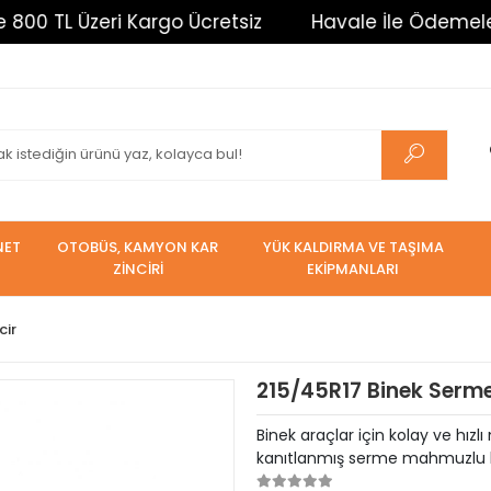
Üzeri Kargo Ücretsiz
Havale İle Ödemelerde %3 İn
NET
OTOBÜS, KAMYON KAR
YÜK KALDIRMA VE TAŞIMA
ZİNCİRİ
EKİPMANLARI
cir
215/45R17 Binek Serme
Binek araçlar için kolay ve hızl
kanıtlanmış serme mahmuzlu kar