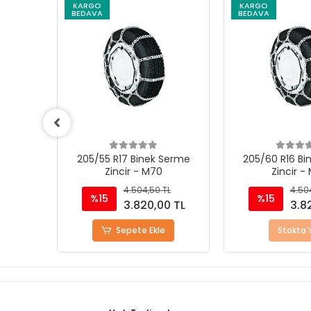
KARGO
KARGO
BEDAVA
BEDAVA
Serme
205/60 R16 Binek Serme
195/75 R14 Bi
Zincir - M70
Zincir -
L
4.504,50 TL
4.50
%15
%15
0 TL
3.820,00 TL
3.8
Stokta Yok
Sepete