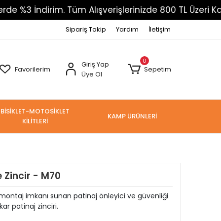
dirim. Tüm Alışverişlerinizde 800 TL Üzeri Kargo Ücre
Sipariş Takip
Yardım
İletişim
0
Giriş Yap
Favorilerim
Sepetim
Üye Ol
BİSİKLET-MOTOSİKLET
KAMP ÜRÜNLERİ
KİLİTLERİ
 Zincir - M70
ı montaj imkanı sunan patinaj önleyici ve güvenliği
 patinaj zinciri.