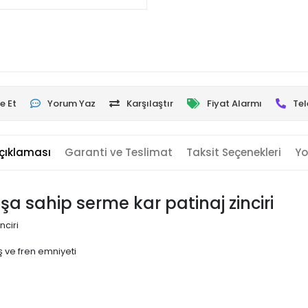
e Et
Yorum Yaz
Karşılaştır
Fiyat Alarmı
Tel
çıklaması
Garanti ve Teslimat
Taksit Seçenekleri
Yo
uşa sahip serme kar patinaj zinciri
nciri
 ve fren emniyeti