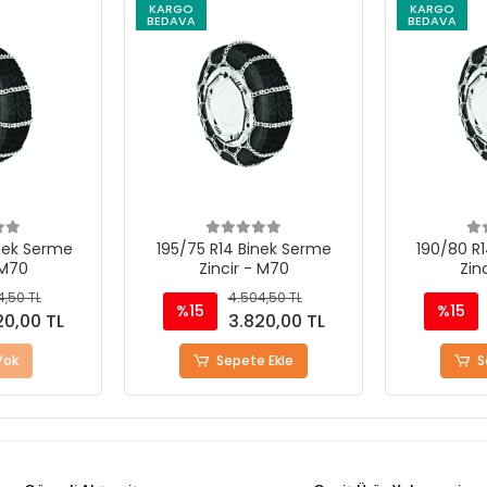
KARGO
KARGO
BEDAVA
BEDAVA
nek Serme
190/80 R14 Binek Serme
7.00 R12 Bin
 M70
Zincir - M70
4,50 TL
4.504,50 TL
%15
%15
20,00 TL
3.820,00 TL
 Ekle
Sepete Ekle
S