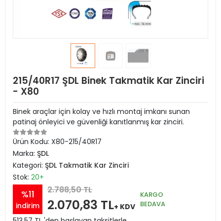
215/40R17 ŞDL Binek Takmatik Kar Zinciri
- X80
Binek araçlar için kolay ve hızlı montaj imkanı sunan
patinaj önleyici ve güvenliği kanıtlanmış kar zinciri.
Ürün Kodu:
X80-215/40R17
Marka:
ŞDL
Kategori:
ŞDL Takmatik Kar Zinciri
Stok:
20+
2.788,50 TL
%11
KARGO
2.070,83 TL
BEDAVA
indirim
+ KDV
513,57 TL 'den başlayan taksitlerle