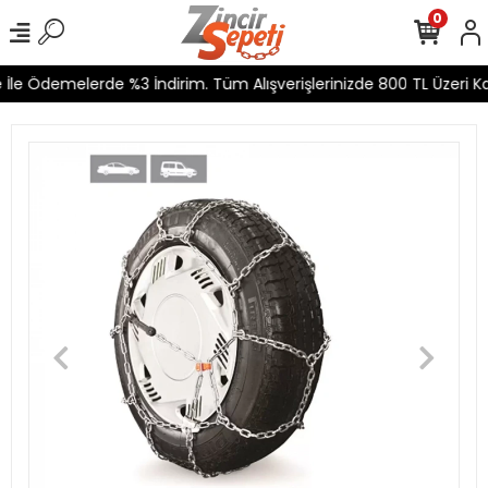
0
İle Ödemelerde %3 İndirim. Tüm Alışverişlerinizde 800 TL Üzeri Kar