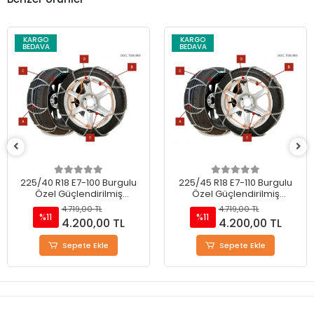
KARGO
KARGO
BEDAVA
BEDAVA
225/45 R18 E7-110 Burgulu
245/45R18 E7-120 Burgulu
Özel Güçlendirilmiş
Özel Güçlendirilmiş
Takmatik Kar Zinciri
Takmatik Kar Zinciri
4.719,00 TL
4.719,00 TL
%11
%11
4.200,00 TL
4.200,00 TL
Sepete Ekle
Stokta Yok