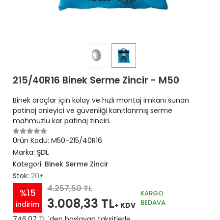
215/40R16 Binek Serme Zincir - M50
Binek araçlar için kolay ve hızlı montaj imkanı sunan
patinaj önleyici ve güvenliği kanıtlanmış serme
mahmuzlu kar patinaj zinciri.
Ürün Kodu:
M50-215/40R16
Marka:
ŞDL
Kategori:
Binek Serme Zincir
Stok:
20+
4.257,50 TL
%15
KARGO
3.008,33 TL
BEDAVA
indirim
+ KDV
746,07 TL 'den başlayan taksitlerle