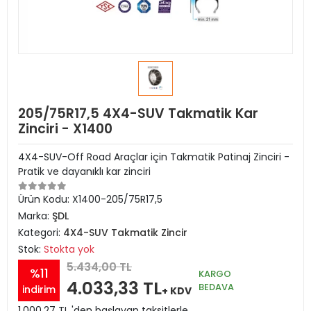
205/75R17,5 4X4-SUV Takmatik Kar
Zinciri - X1400
4X4-SUV-Off Road Araçlar için Takmatik Patinaj Zinciri -
Pratik ve dayanıklı kar zinciri
Ürün Kodu:
X1400-205/75R17,5
Marka:
ŞDL
Kategori:
4X4-SUV Takmatik Zincir
Stok:
Stokta yok
5.434,00 TL
%11
KARGO
4.033,33 TL
BEDAVA
indirim
+ KDV
1.000,27 TL 'den başlayan taksitlerle