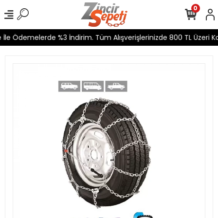
0
İle Ödemelerde %3 İndirim. Tüm Alışverişlerinizde 800 TL Üzeri Ka