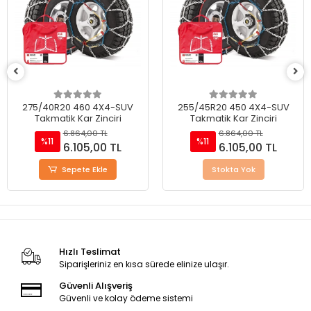
255/45R20 450 4X4-SUV
245/45R18 400 4X4-SUV
Takmatik Kar Zinciri
Takmatik Kar Zinciri
6.864,00 TL
6.864,00 TL
%11
%11
6.105,00 TL
6.105,00 TL
Stokta Yok
Sepete Ekle
Hızlı Teslimat
Siparişleriniz en kısa sürede elinize ulaşır.
Güvenli Alışveriş
Güvenli ve kolay ödeme sistemi