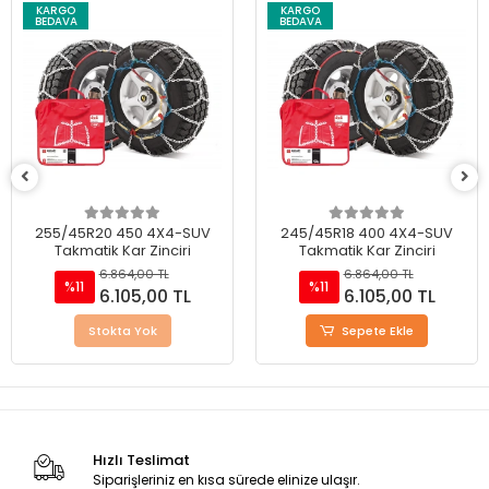
KARGO
KARGO
BEDAVA
BEDAVA
255/45R20 450 4X4-SUV
245/45R18 400 4X4-SUV
Takmatik Kar Zinciri
Takmatik Kar Zinciri
6.864,00 TL
6.864,00 TL
%11
%11
6.105,00 TL
6.105,00 TL
Stokta Yok
Sepete Ekle
Hızlı Teslimat
Siparişleriniz en kısa sürede elinize ulaşır.