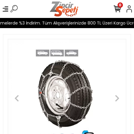
0
elerde %3 İndirim. Tüm Alışverişlerinizde 800 TL Üzeri Kargo Ücre