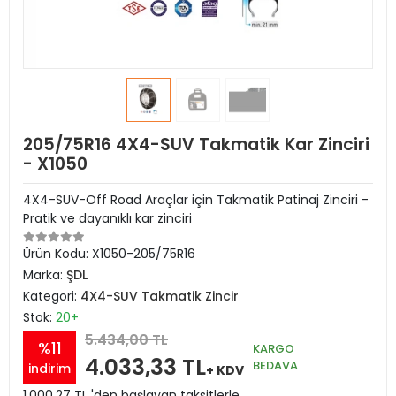
205/75R16 4X4-SUV Takmatik Kar Zinciri
- X1050
4X4-SUV-Off Road Araçlar için Takmatik Patinaj Zinciri -
Pratik ve dayanıklı kar zinciri
Ürün Kodu:
X1050-205/75R16
Marka:
ŞDL
Kategori:
4X4-SUV Takmatik Zincir
Stok:
20+
5.434,00 TL
%11
KARGO
4.033,33 TL
BEDAVA
indirim
+ KDV
1.000,27 TL 'den başlayan taksitlerle