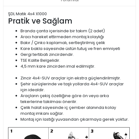
ŞDL Matik 4x4 X1000
Pratik ve Sağlam
Branda çanta içerisinde bir takım (2 adet)
Aracı hareket ettirmeden montaj kolaylığı
Bakır / Çinko kaplamalı, sertleştirilmiş çelik
Kare bakla sayesinde üstün tutuş ve fren emniyeti
Gergi tertibatı zincirdendir.
TSE Kalite Belgelidir.
4,5 mm kare zincirden imal edilmiştir.
Zincir 4x4-SUV araçlar için ekstra güçlendirilmiştir.
Şehir sürüşlerinde ve taşlı yollarda 4x4-SUV araçlar
için idealdir.
Araçların çekiş özelliğine göre ön veya arka
tekerlerine takılması önerilir.
Çelik halat sayesinde iç çember alanında kolay
montaj imkanı sağlar.
Montaj için lastiği yuvasından çıkarmaya gerek yoktur.