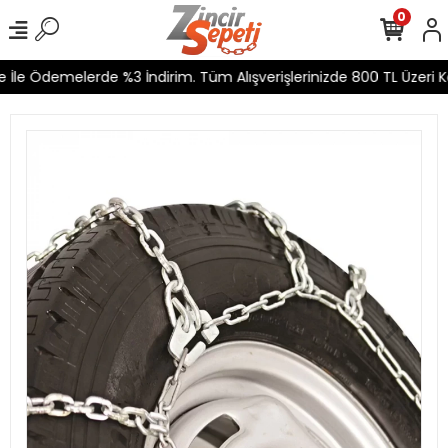
0
İle Ödemelerde %3 İndirim. Tüm Alışverişlerinizde 800 TL Üzeri Ka