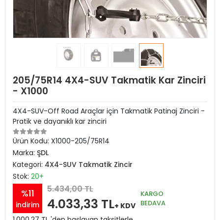
205/75R14 4X4-SUV Takmatik Kar Zinciri
- X1000
4X4-SUV-Off Road Araçlar için Takmatik Patinaj Zinciri -
Pratik ve dayanıklı kar zinciri
Ürün Kodu:
X1000-205/75R14
Marka:
ŞDL
Kategori:
4X4-SUV Takmatik Zincir
Stok:
20+
5.434,00 TL
%11
KARGO
4.033,33 TL
BEDAVA
indirim
+ KDV
1.000,27 TL 'den başlayan taksitlerle