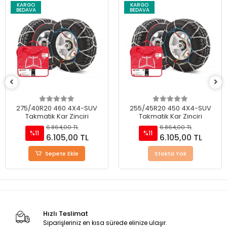
KARGO
KARGO
BEDAVA
BEDAVA
255/45R20 450 4X4-SUV
245/45R18 400 4X4-SUV
Takmatik Kar Zinciri
Takmatik Kar Zinciri
6.864,00 TL
6.864,00 TL
%11
%11
6.105,00 TL
6.105,00 TL
Stokta Yok
Sepete Ekle
Hızlı Teslimat
Siparişleriniz en kısa sürede elinize ulaşır.