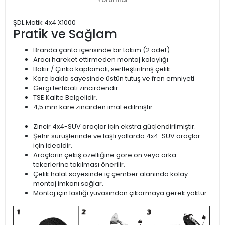
ŞDL Matik 4x4 X1000
Pratik ve Sağlam
Branda çanta içerisinde bir takım (2 adet)
Aracı hareket ettirmeden montaj kolaylığı
Bakır / Çinko kaplamalı, sertleştirilmiş çelik
Kare bakla sayesinde üstün tutuş ve fren emniyeti
Gergi tertibatı zincirdendir.
TSE Kalite Belgelidir.
4,5 mm kare zincirden imal edilmiştir.
Zincir 4x4-SUV araçlar için ekstra güçlendirilmiştir.
Şehir sürüşlerinde ve taşlı yollarda 4x4-SUV araçlar
için idealdir.
Araçların çekiş özelliğine göre ön veya arka
tekerlerine takılması önerilir.
Çelik halat sayesinde iç çember alanında kolay
montaj imkanı sağlar.
Montaj için lastiği yuvasından çıkarmaya gerek yoktur.