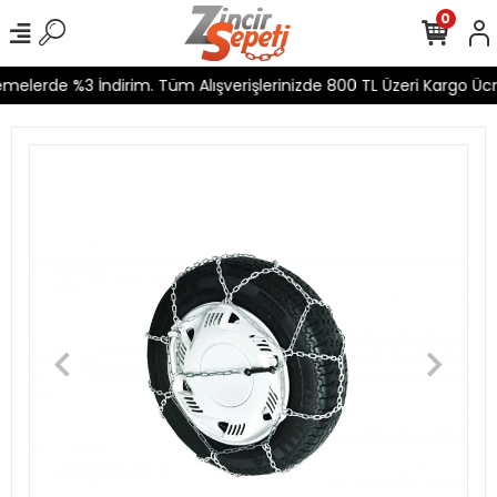
0
elerde %3 İndirim. Tüm Alışverişlerinizde 800 TL Üzeri Kargo Ücre