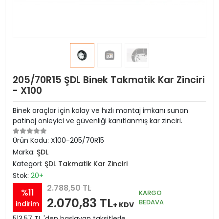
205/70R15 ŞDL Binek Takmatik Kar Zinciri
- X100
Binek araçlar için kolay ve hızlı montaj imkanı sunan
patinaj önleyici ve güvenliği kanıtlanmış kar zinciri.
Ürün Kodu:
X100-205/70R15
Marka:
ŞDL
Kategori:
ŞDL Takmatik Kar Zinciri
Stok:
20+
2.788,50 TL
%11
KARGO
2.070,83 TL
BEDAVA
indirim
+ KDV
513,57 TL 'den başlayan taksitlerle