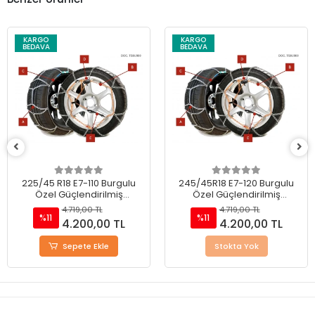
KARGO
KARGO
BEDAVA
BEDAVA
225/45 R18 E7-110 Burgulu
245/45R18 E7-120 Burgulu
Özel Güçlendirilmiş
Özel Güçlendirilmiş
Takmatik Kar Zinciri
Takmatik Kar Zinciri
4.719,00 TL
4.719,00 TL
%11
%11
4.200,00 TL
4.200,00 TL
Sepete Ekle
Stokta Yok