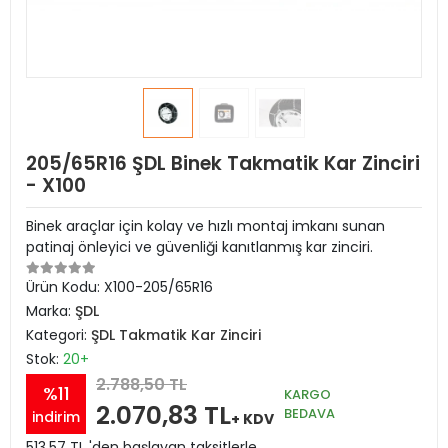
205/65R16 ŞDL Binek Takmatik Kar Zinciri
- X100
Binek araçlar için kolay ve hızlı montaj imkanı sunan
patinaj önleyici ve güvenliği kanıtlanmış kar zinciri.
Ürün Kodu:
X100-205/65R16
Marka:
ŞDL
Kategori:
ŞDL Takmatik Kar Zinciri
Stok:
20+
2.788,50 TL
%11
KARGO
2.070,83 TL
BEDAVA
indirim
+ KDV
513,57 TL 'den başlayan taksitlerle