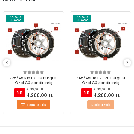
KARGO
KARGO
BEDAVA
BEDAVA
225/45 R18 E7-110 Burgulu
245/45R18 E7-120 Burgulu
Özel Güçlendirilmiş
Özel Güçlendirilmiş
Takmatik Kar Zinciri
Takmatik Kar Zinciri
4.719,00 TL
4.719,00 TL
%11
%11
4.200,00 TL
4.200,00 TL
Sepete Ekle
Stokta Yok