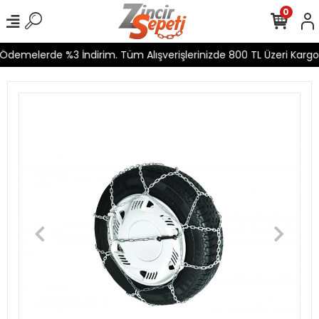
0
Ödemelerde %3 İndirim. Tüm Alışverişlerinizde 800 TL Üzeri Kargo 