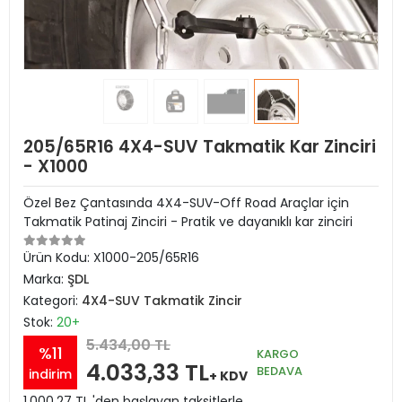
205/65R16 4X4-SUV Takmatik Kar Zinciri
- X1000
Özel Bez Çantasında 4X4-SUV-Off Road Araçlar için
Takmatik Patinaj Zinciri - Pratik ve dayanıklı kar zinciri
Ürün Kodu:
X1000-205/65R16
Marka:
ŞDL
Kategori:
4X4-SUV Takmatik Zincir
Stok:
20+
5.434,00 TL
%11
KARGO
4.033,33 TL
BEDAVA
indirim
+ KDV
1.000,27 TL 'den başlayan taksitlerle