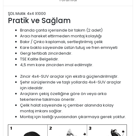
ŞDL Matik 4x4 X1000
Pratik ve Sağlam
Branda çanta içerisinde bir takım (2 adet)
Aracı hareket ettirmeden montaj kolaylığı
Bakır / Çinko kaplamalı, sertleştirilmiş çelik
Kare bakla sayesinde üstün tutuş ve fren emniyeti
Gergi tertibatı zincirdendir.
TSE Kalite Belgelidir.
4,5 mm kare zincirden imal edilmiştir.
Zincir 4x4-SUV araçlar için ekstra güçlendirilmiştir.
Şehir sürüşlerinde ve taşlı yollarda 4x4-SUV araçlar
için idealdir.
Araçların çekiş özelliğine göre ön veya arka
tekerlerine takılması önerilir.
Çelik halat sayesinde iç çember alanında kolay
montaj imkanı sağlar.
Montaj için lastiği yuvasından çıkarmaya gerek yoktur.