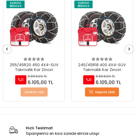
KARGO
KARGO
BEDAVA
BEDAVA
255/45R20 450 4X4-SUV
245/45R18 400 4X4-SUV
Takmatik Kar Zinciri
Takmatik Kar Zinciri
6.864,00 TL
6.864,00 TL
%11
%11
6.105,00 TL
6.105,00 TL
Stokta Yok
Sepete Ekle
Hızlı Teslimat
Siparişleriniz en kısa sürede elinize ulaşır.