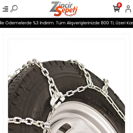
0
e Ödemelerde %3 İndirim. Tüm Alışverişlerinizde 800 TL Üzeri Karg