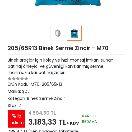
205/65R13 Binek Serme Zincir - M70
Binek araçlar için kolay ve hızlı montaj imkanı sunan
patinaj önleyici ve güvenliği kanıtlanmış serme
mahmuzlu kar patinaj zinciri.
Ürün Kodu:
M70-205/65R13
Marka:
ŞDL
Kategori:
Binek Serme Zincir
Stok:
2
4.504,50 TL
%15
KARGO
3.183,33 TL
BEDAVA
indirim
+ KDV
789,47 TL 'den başlayan taksitlerle