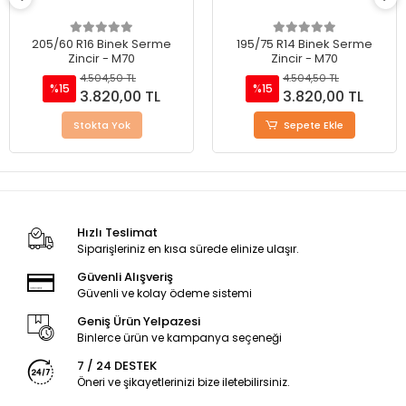
205/60 R16 Binek Serme
195/75 R14 Binek Serme
Zincir - M70
Zincir - M70
4.504,50 TL
4.504,50 TL
%15
%15
3.820,00 TL
3.820,00 TL
Stokta Yok
Sepete Ekle
Hızlı Teslimat
Siparişleriniz en kısa sürede elinize ulaşır.
Güvenli Alışveriş
Güvenli ve kolay ödeme sistemi
Geniş Ürün Yelpazesi
Binlerce ürün ve kampanya seçeneği
7 / 24 DESTEK
Öneri ve şikayetlerinizi bize iletebilirsiniz.