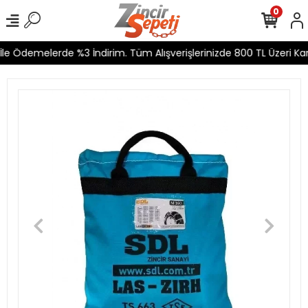
0
le Ödemelerde %3 İndirim. Tüm Alışverişlerinizde 800 TL Üzeri Kar