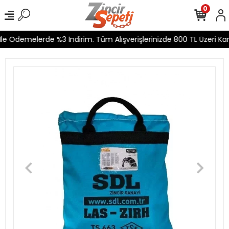
0
e Ödemelerde %3 İndirim. Tüm Alışverişlerinizde 800 TL Üzeri Karg