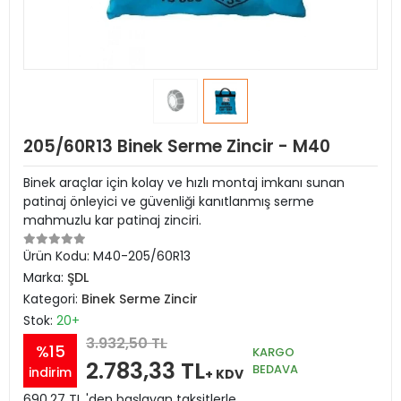
205/60R13 Binek Serme Zincir - M40
Binek araçlar için kolay ve hızlı montaj imkanı sunan
patinaj önleyici ve güvenliği kanıtlanmış serme
mahmuzlu kar patinaj zinciri.
Ürün Kodu:
M40-205/60R13
Marka:
ŞDL
Kategori:
Binek Serme Zincir
Stok:
20+
3.932,50 TL
%15
KARGO
2.783,33 TL
BEDAVA
indirim
+ KDV
690,27 TL 'den başlayan taksitlerle