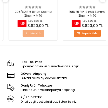
205/60 R16 Binek Serme
195/75 R14 Binek Serme
Zincir - M70
Zincir - M70
4.504,50 TL
4.504,50 TL
%15
%15
3.820,00 TL
3.820,00 TL
Stokta Yok
Sepete Ekle
Hızlı Teslimat
Siparişleriniz en kısa sürede elinize ulaşır.
Güvenli Alışveriş
Güvenli ve kolay ödeme sistemi
Geniş Ürün Yelpazesi
Binlerce ürün ve kampanya seçeneği
7 / 24 DESTEK
Öneri ve şikayetlerinizi bize iletebilirsiniz.