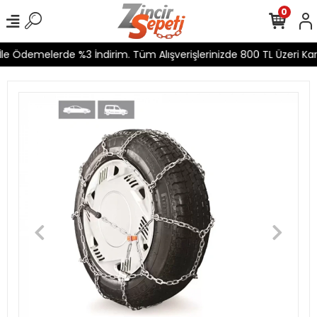
0
e Ödemelerde %3 İndirim. Tüm Alışverişlerinizde 800 TL Üzeri Karg