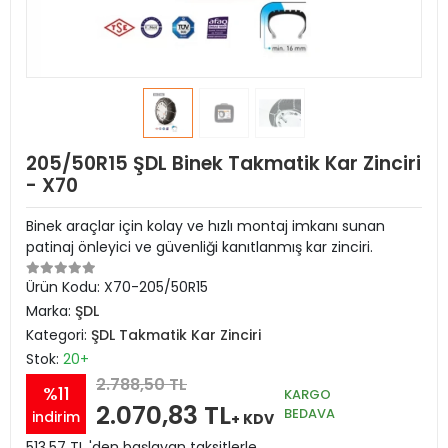
205/50R15 ŞDL Binek Takmatik Kar Zinciri
- X70
Binek araçlar için kolay ve hızlı montaj imkanı sunan
patinaj önleyici ve güvenliği kanıtlanmış kar zinciri.
Ürün Kodu:
X70-205/50R15
Marka:
ŞDL
Kategori:
ŞDL Takmatik Kar Zinciri
Stok:
20+
2.788,50 TL
%11
KARGO
2.070,83 TL
BEDAVA
indirim
+ KDV
513,57 TL 'den başlayan taksitlerle